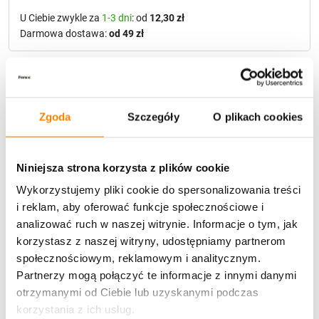
U Ciebie zwykle za
1-3 dni
: od
12,30 zł
Darmowa dostawa:
od 49 zł
Metody płatności
Zgoda
Szczegóły
O plikach cookies
Niniejsza strona korzysta z plików cookie
Wykorzystujemy pliki cookie do spersonalizowania treści
Potrzebujesz większą ilość? Zapraszamy do naszej
i reklam, aby oferować funkcje społecznościowe i
hurtownii
Przejdź do hurtowni B2B
analizować ruch w naszej witrynie. Informacje o tym, jak
korzystasz z naszej witryny, udostępniamy partnerom
społecznościowym, reklamowym i analitycznym.
Partnerzy mogą połączyć te informacje z innymi danymi
Opis produktu
otrzymanymi od Ciebie lub uzyskanymi podczas
korzystania z ich usług.
Specyfikacja