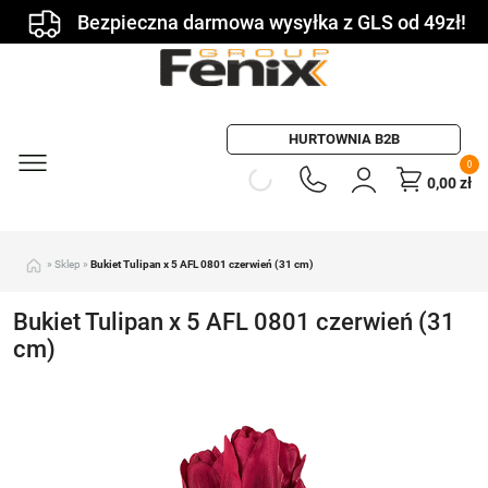
Bezpieczna darmowa wysyłka z GLS od 49zł!
HURTOWNIA B2B
0
0,00
zł
»
Sklep
»
Bukiet Tulipan x 5 AFL 0801 czerwień (31 cm)
Bukiet Tulipan x 5 AFL 0801 czerwień (31
cm)