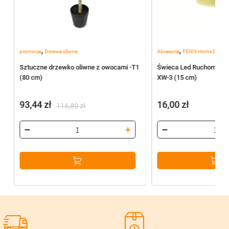
,
,
promocje
Drzewa oliwne
Akcesoria
FENIX Home Decor
Sztuczne drzewko oliwne z owocami -T1
Świeca Led Ruchomy pł
(80 cm)
XW-3 (15 cm)
93,44
zł
16,00
zł
116,80
zł
Pierwotna
Aktualna
cena
cena
wynosiła:
wynosi:
116,80 zł.
93,44 zł.