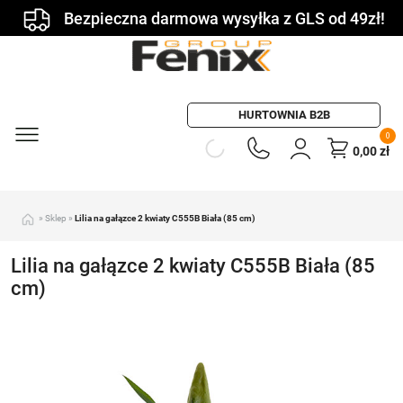
Bezpieczna darmowa wysyłka z GLS od 49zł!
HURTOWNIA B2B
0
0,00
zł
»
Sklep
»
Lilia na gałązce 2 kwiaty C555B Biała (85 cm)
Lilia na gałązce 2 kwiaty C555B Biała (85
cm)