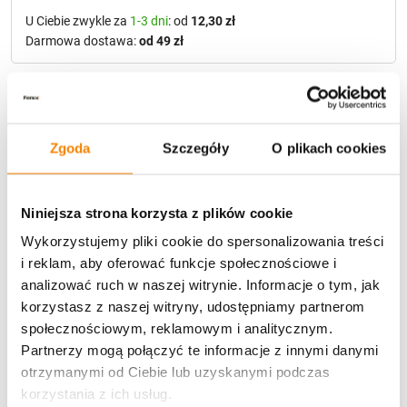
U Ciebie zwykle za
1-3 dni
: od
12,30 zł
Darmowa dostawa:
od 49 zł
Metody płatności
Zgoda
Szczegóły
O plikach cookies
Niniejsza strona korzysta z plików cookie
Wykorzystujemy pliki cookie do spersonalizowania treści
Potrzebujesz większą ilość? Zapraszamy do naszej
i reklam, aby oferować funkcje społecznościowe i
hurtownii
Przejdź do hurtowni B2B
analizować ruch w naszej witrynie. Informacje o tym, jak
korzystasz z naszej witryny, udostępniamy partnerom
społecznościowym, reklamowym i analitycznym.
Partnerzy mogą połączyć te informacje z innymi danymi
Opis produktu
otrzymanymi od Ciebie lub uzyskanymi podczas
korzystania z ich usług.
Specyfikacja