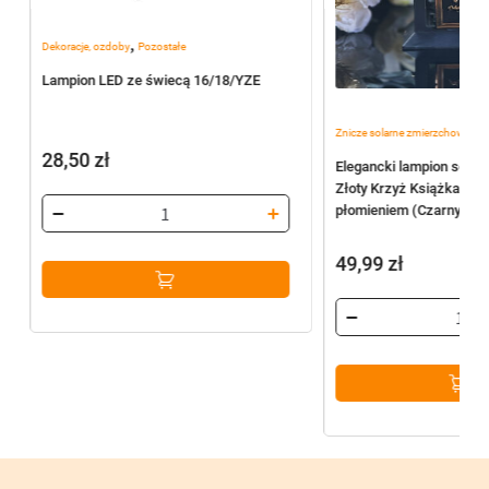
,
Dekoracje, ozdoby
Pozostałe
Lampion LED ze świecą 16/18/YZE
,
Znicze solarne zmierzchowe
Zn
28,50
zł
Elegancki lampion solar
Złoty Krzyż Książka z 
płomieniem (Czarny)
49,99
zł