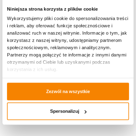
Brak
Niniejsza strona korzysta z plików cookie
Wykorzystujemy pliki cookie do spersonalizowania treści
i reklam, aby oferować funkcje społecznościowe i
Znicz Bożonarodzeniowy Choinka ZPCH3 (30 cm)
analizować ruch w naszej witrynie. Informacje o tym, jak
korzystasz z naszej witryny, udostępniamy partnerom
14,00
zł
społecznościowym, reklamowym i analitycznym.
Brak
Partnerzy mogą połączyć te informacje z innymi danymi
otrzymanymi od Ciebie lub uzyskanymi podczas
korzystania z ich usług.
Znicz Kapliczka metalowa Premium Choinka ZBCH3M
Biały/Satyna+CHOINKA LED MD3CH
Zezwól na wszystkie
149,00
zł
130,00
zł
Spersonalizuj
Dodaj do koszyka