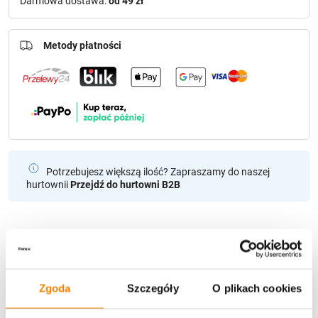
Darmowa dostawa:
od 49 zł
Metody płatności
Potrzebujesz większą ilość? Zapraszamy do naszej
hurtownii
Przejdź do hurtowni B2B
Polecamy:
Znicz Bożonarodzeniowy BCH3 Mała Choinka (20 cm)
Zgoda
Szczegóły
O plikach cookies
8,00
zł