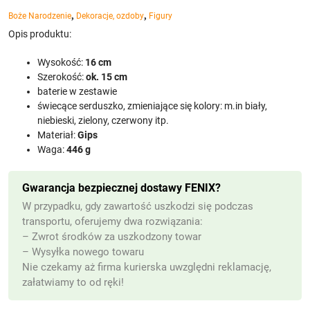
,
,
Boże Narodzenie
Dekoracje, ozdoby
Figury
Opis produktu:
Wysokość:
16 cm
Szerokość:
ok. 15 cm
baterie w zestawie
świecące serduszko, zmieniające się kolory: m.in biały,
niebieski, zielony, czerwony itp.
Materiał:
Gips
Waga:
446 g
Gwarancja bezpiecznej dostawy FENIX?
W przypadku, gdy zawartość uszkodzi się podczas
transportu, oferujemy dwa rozwiązania:
– Zwrot środków za uszkodzony towar
– Wysyłka nowego towaru
Nie czekamy aż firma kurierska uwzględni reklamację,
załatwiamy to od ręki!