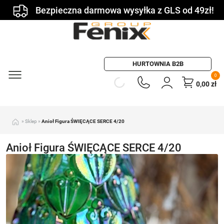
Bezpieczna darmowa wysyłka z GLS od 49zł!
HURTOWNIA B2B
0
0,00
zł
»
Sklep
»
Anioł Figura ŚWIĘCĄCE SERCE 4/20
Anioł Figura ŚWIĘCĄCE SERCE 4/20