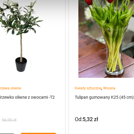
,
rzewa oliwne
Kwiaty sztuczne
Wiosna
drzewko oliwne z owocami -T2
Tulipan gumowany K25 (45 cm)
Od:
5,32
zł
96,90
zł
na
a