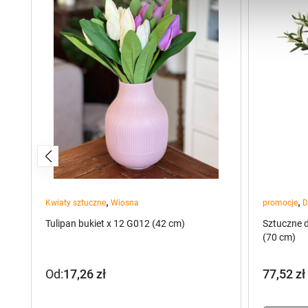
,
,
Kwiaty sztuczne
Wiosna
promocje
D
Tulipan bukiet x 12 G012 (42 cm)
Sztuczne 
(70 cm)
Od:
17,26
zł
77,52
zł
Pierwot
Aktualn
cena
cena