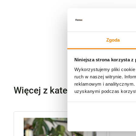
Zgoda
Niniejsza strona korzysta z
Wykorzystujemy pliki cookie 
ruch w naszej witrynie. Inf
reklamowym i analitycznym. 
Więcej z kategorii Kwiaty szt
uzyskanymi podczas korzysta
-
20%