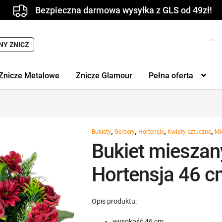
Bezpieczna darmowa wysyłka z GLS od 49zł!
NY ZNICZ
Znicze Metalowe
Znicze Glamour
Pełna oferta
,
,
,
,
Bukiety
Gerbery
Hortensje
Kwiaty sztuczne
Mi
Bukiet mieszan
Hortensja 46 c
Opis produktu:
wysokość 46 cm