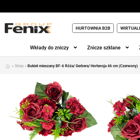
HURTOWNIA B2B
WIRTUAL
Wkłady do zniczy
Znicze szklane
»
Sklep
»
Bukiet mieszany BF-6 Róża/ Gerbera/ Hortensja 46 cm (Czerwony)