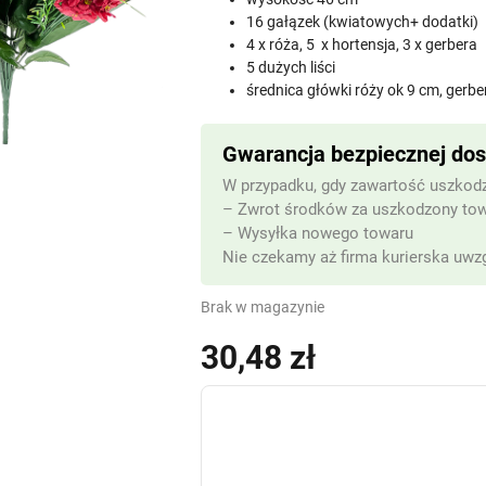
16 gałązek (kwiatowych+ dodatki)
4 x róża, 5 x hortensja, 3 x gerbera
5 dużych liści
średnica główki róży ok 9 cm, gerbe
Gwarancja bezpiecznej do
W przypadku, gdy zawartość uszkodz
– Zwrot środków za uszkodzony to
– Wysyłka nowego towaru
Nie czekamy aż firma kurierska uwzg
Brak w magazynie
30,48
zł