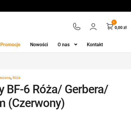
0
0,00
zł
Promocje
Nowości
O nas
Kontakt
,
eszane
Róże
y BF-6 Róża/ Gerbera/
m (Czerwony)