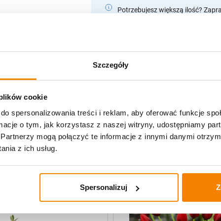
Potrzebujesz większą ilość? Zapr
Opis produktu
Szczegóły
Specyfikacja
 plików cookie
Opinie klientów
do spersonalizowania treści i reklam, aby oferować funkcje sp
ormacje o tym, jak korzystasz z naszej witryny, udostępniamy p
Partnerzy mogą połączyć te informacje z innymi danymi otrzym
uczne
nia z ich usług.
Spersonalizuj
Z