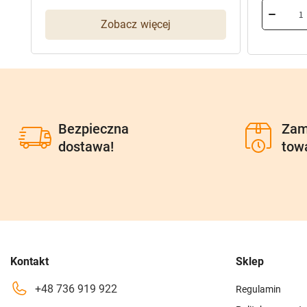
wynosiła
wynosi:
Zobacz więcej
96,90 zł.
77,52 zł.
Bezpieczna
Zam
dostawa!
tow
Kontakt
Sklep
+48 736 919 922
Regulamin