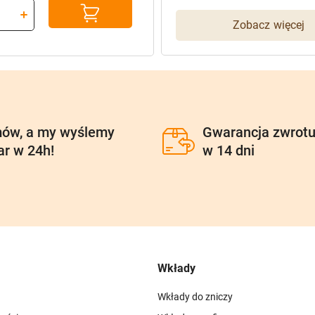
:
Zobacz więcej
ów, a my wyślemy
Gwarancja zwrot
ar w 24h!
w 14 dni
Wkłady
Wkłady do zniczy