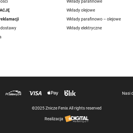
ości
Wkłady parafinowe
ACJĘ
Wkłady olejowe
reklamacji
Wkłady parafinowo – olejowe
i dostawy
Wkłady elektryczne
a
Nasi 
©2025 Znicze Fenix All rights reserved
Realizacja