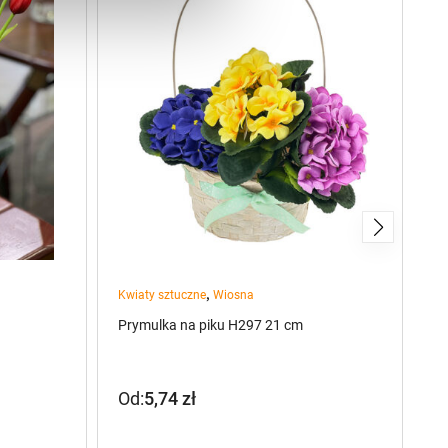
,
Kwiaty sztuczne
Wiosna
Kw
Prymulka na piku H297 21 cm
Br
Od:
5,74
zł
O