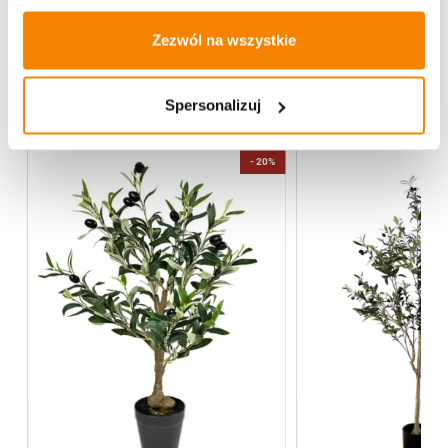
Opinie klientów
Zezwól na wszystkie
Więcej z kategorii Kwiaty sztuczne
Spersonalizuj
%
-
20%