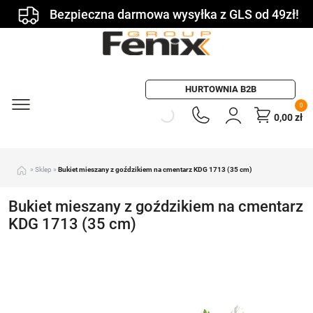
Bezpieczna darmowa wysyłka z GLS od 49zł!
HURTOWNIA B2B
0
0,00
zł
»
Sklep
»
Bukiet mieszany z goździkiem na cmentarz KDG 1713 (35 cm)
Bukiet mieszany z goździkiem na cmentarz
KDG 1713 (35 cm)