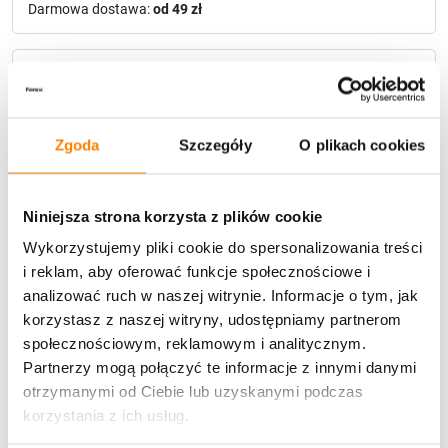
Darmowa dostawa:
od 49 zł
Metody płatności
Zgoda
Szczegóły
O plikach cookies
Niniejsza strona korzysta z plików cookie
Wykorzystujemy pliki cookie do spersonalizowania treści
Potrzebujesz większą ilość? Zapraszamy do naszej
hurtownii
Przejdź do hurtowni B2B
i reklam, aby oferować funkcje społecznościowe i
analizować ruch w naszej witrynie. Informacje o tym, jak
korzystasz z naszej witryny, udostępniamy partnerom
społecznościowym, reklamowym i analitycznym.
Opis produktu
Partnerzy mogą połączyć te informacje z innymi danymi
otrzymanymi od Ciebie lub uzyskanymi podczas
Specyfikacja
korzystania z ich usług.