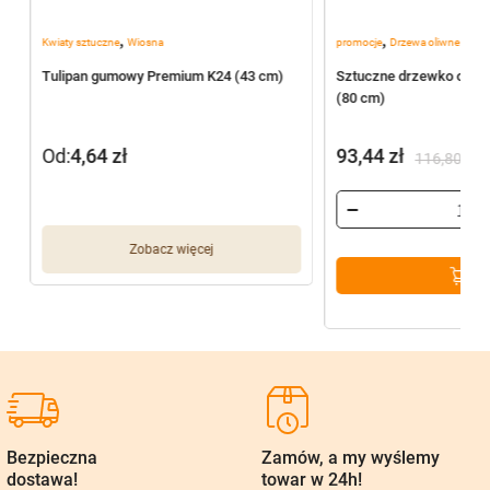
,
,
Kwiaty sztuczne
Wiosna
promocje
Drzewa oliwne
3
Tulipan gumowy Premium K24 (43 cm)
Sztuczne drzewko oliwn
(80 cm)
Od:
4,64
zł
93,44
zł
116,80
zł
Pierwotna
Aktualna
cena
cena
wynosiła:
wynosi:
Zobacz więcej
116,80 zł.
93,44 zł.
Bezpieczna
Zamów, a my wyślemy
dostawa!
towar w 24h!