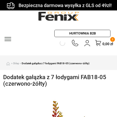
Bezpieczna darmowa wysyłka z GLS od 49zł!
HURTOWNIA B2B
0
0,00
zł
»
Sklep
»
Dodatek gałązka z 7 łodygami FAB18-05 (czerwono-żółty)
Dodatek gałązka z 7 łodygami FAB18-05
(czerwono-żółty)