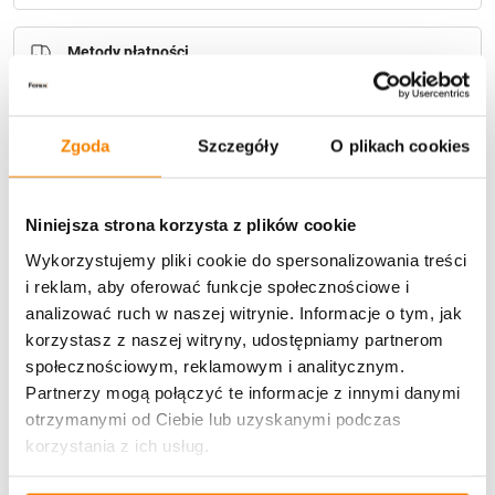
Metody płatności
Zgoda
Szczegóły
O plikach cookies
Niniejsza strona korzysta z plików cookie
Potrzebujesz większą ilość? Zapraszamy do naszej
Wykorzystujemy pliki cookie do spersonalizowania treści
hurtownii
Przejdź do hurtowni B2B
i reklam, aby oferować funkcje społecznościowe i
analizować ruch w naszej witrynie. Informacje o tym, jak
korzystasz z naszej witryny, udostępniamy partnerom
Opis produktu
społecznościowym, reklamowym i analitycznym.
Partnerzy mogą połączyć te informacje z innymi danymi
Specyfikacja
otrzymanymi od Ciebie lub uzyskanymi podczas
korzystania z ich usług.
Opinie klientów