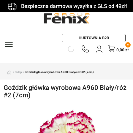
Bezpieczna darmowa wysyłka z GLS od 49zł!
HURTOWNIA B2B
0
0,00
zł
»
Sklep
»
Goździk główka wyrobowa A960 Biały/róż #2 (7cm)
Goździk główka wyrobowa A960 Biały/róż
#2 (7cm)