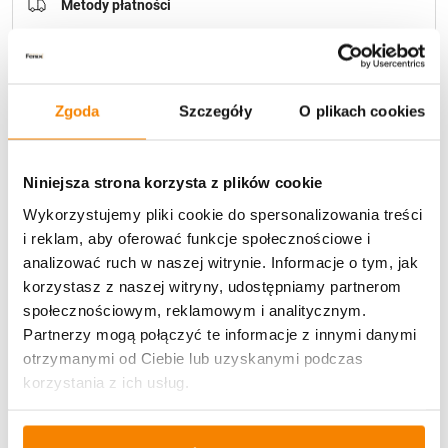
Metody płatności
Zgoda
Szczegóły
O plikach cookies
Niniejsza strona korzysta z plików cookie
Potrzebujesz większą ilość? Zapraszamy do naszej
hurtownii
Przejdź do hurtowni B2B
Wykorzystujemy pliki cookie do spersonalizowania treści
i reklam, aby oferować funkcje społecznościowe i
analizować ruch w naszej witrynie. Informacje o tym, jak
Opis produktu
korzystasz z naszej witryny, udostępniamy partnerom
społecznościowym, reklamowym i analitycznym.
Partnerzy mogą połączyć te informacje z innymi danymi
Specyfikacja
otrzymanymi od Ciebie lub uzyskanymi podczas
korzystania z ich usług.
Opinie klientów