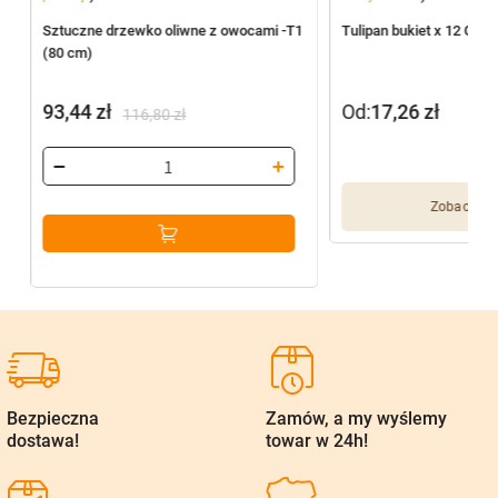
Sztuczne drzewko oliwne z owocami -T1
Tulipan bukiet x 12 G01
(80 cm)
93,44
zł
Od:
17,26
zł
116,80
zł
Pierwotna
Aktualna
cena
cena
wynosiła:
wynosi:
Zobacz wię
116,80 zł.
93,44 zł.
Bezpieczna
Zamów, a my wyślemy
dostawa!
towar w 24h!