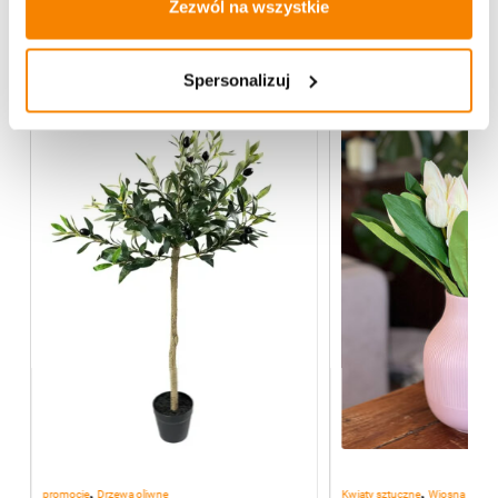
Zezwól na wszystkie
Więcej z kategorii Kwiaty sztuczne
Spersonalizuj
-
20%
,
,
promocje
Drzewa oliwne
Kwiaty sztuczne
Wiosna