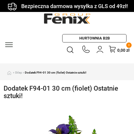
Bezpieczna darmowa wysyłka z GLS od 49zł!
HURTOWNIA B2B
0
0,00
zł
»
Sklep
»
Dodatek F94-01 30 cm (fiolet) Ostatnie sztuki!
Dodatek F94-01 30 cm (fiolet) Ostatnie
sztuki!