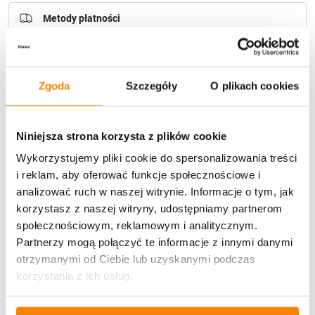
Metody płatności
Zgoda
Szczegóły
O plikach cookies
Niniejsza strona korzysta z plików cookie
Potrzebujesz większą ilość? Zapraszamy do naszej
hurtownii
Przejdź do hurtowni B2B
Wykorzystujemy pliki cookie do spersonalizowania treści
i reklam, aby oferować funkcje społecznościowe i
analizować ruch w naszej witrynie. Informacje o tym, jak
korzystasz z naszej witryny, udostępniamy partnerom
Opis produktu
społecznościowym, reklamowym i analitycznym.
Partnerzy mogą połączyć te informacje z innymi danymi
Specyfikacja
otrzymanymi od Ciebie lub uzyskanymi podczas
korzystania z ich usług.
Opinie klientów