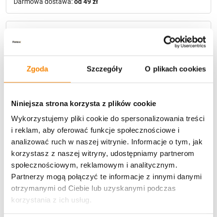
Darmowa dostawa:
od 49 zł
Metody płatności
Zgoda
Szczegóły
O plikach cookies
Niniejsza strona korzysta z plików cookie
Wykorzystujemy pliki cookie do spersonalizowania treści
Potrzebujesz większą ilość? Zapraszamy do naszej
hurtownii
Przejdź do hurtowni B2B
i reklam, aby oferować funkcje społecznościowe i
analizować ruch w naszej witrynie. Informacje o tym, jak
korzystasz z naszej witryny, udostępniamy partnerom
społecznościowym, reklamowym i analitycznym.
Opis produktu
Partnerzy mogą połączyć te informacje z innymi danymi
otrzymanymi od Ciebie lub uzyskanymi podczas
Specyfikacja
korzystania z ich usług.