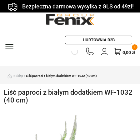
Bezpieczna darmowa wysyłka z GLS od 49zł!
HURTOWNIA B2B
0
0,00
zł
»
Sklep
»
Liść paproci z białym dodatkiem WF-1032 (40 cm)
Liść paproci z białym dodatkiem WF-1032
(40 cm)