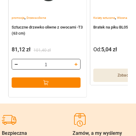
,
,
promocje
Drzewa oliwne
Kwiaty sztuczne
Wiosna
Sztuczne drzewko oliwne z owocami -T3
Bratek na piku BL055/J
(63 cm)
81,12
zł
Od:
5,04
zł
101,40
zł
Pierwotna
Aktualna
cena
cena
wynosiła:
wynosi:
Zobacz wię
101,40 zł.
81,12 zł.
Bezpieczna
Zamów, a my wyślemy