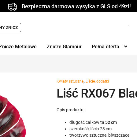
Bezpieczna darmowa wysyłka z GLS od 49zł!
Wyszukiwarka
NY ZNICZ
produktów
Znicze Metalowe
Znicze Glamour
Pełna oferta
,
Kwiaty sztuczne
Liście, dodatki
Liść RX067 Bla
Opis produktu:
długość całkowita
52 cm
szerokość liścia 23 cm
tworzywo sztuczne, błyszczące