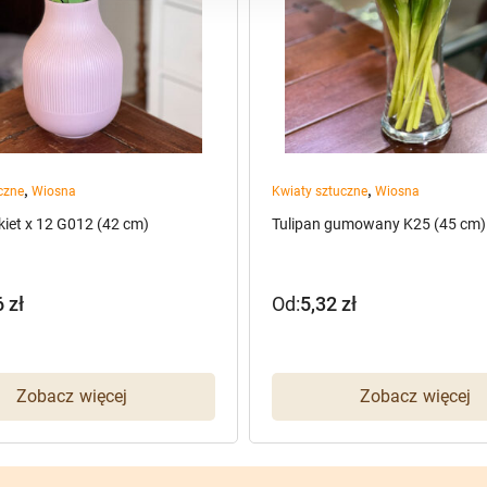
,
,
czne
Wiosna
Kwiaty sztuczne
Wiosna
kiet x 12 G012 (42 cm)
Tulipan gumowany K25 (45 cm)
6
zł
Od:
5,32
zł
Zobacz więcej
Zobacz więcej