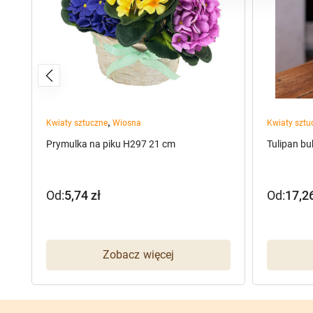
,
Kwiaty sztuczne
Wiosna
Kwiaty sztu
Prymulka na piku H297 21 cm
Tulipan bu
Od:
5,74
zł
Od:
17,2
Zobacz więcej