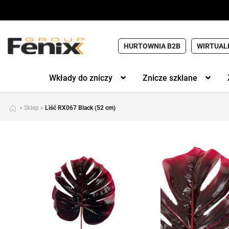
HURTOWNIA B2B
WIRTUAL
Wkłady do zniczy
Znicze szklane
»
Sklep
»
Liść RX067 Black (52 cm)