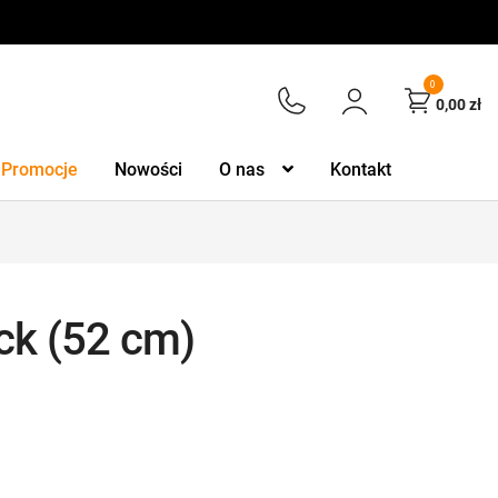
0
0,00
zł
Promocje
Nowości
O nas
Kontakt
ck (52 cm)