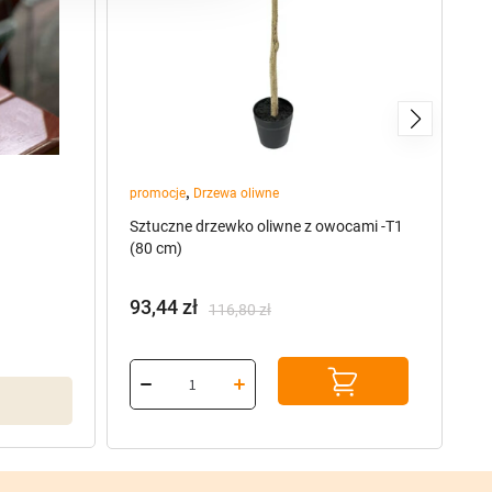
,
promocje
Drzewa oliwne
Kw
Sztuczne drzewko oliwne z owocami -T1
T
(80 cm)
93,44
zł
O
116,80
zł
Pierwotna
Aktualna
cena
cena
wynosiła:
wynosi:
116,80 zł.
93,44 zł.