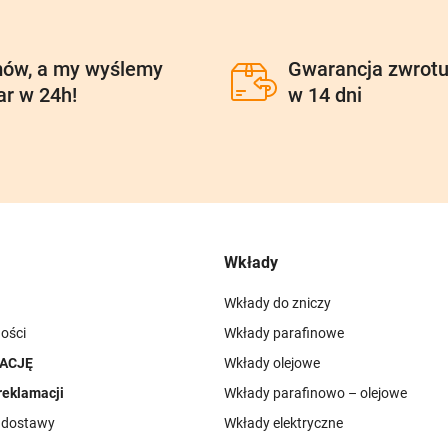
ów, a my wyślemy
Gwarancja zwrot
ar w 24h!
w 14 dni
Wkłady
Wkłady do zniczy
ości
Wkłady parafinowe
ACJĘ
Wkłady olejowe
reklamacji
Wkłady parafinowo – olejowe
i dostawy
Wkłady elektryczne