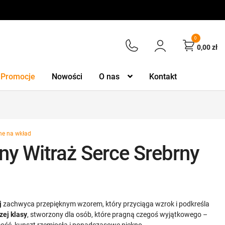
0
0,00
zł
Promocje
Nowości
O nas
Kontakt
ne na wkład
ny Witraż Serce Srebrny
j
zachwyca przepięknym wzorem, który przyciąga wzrok i podkreśla
zej klasy
, stworzony dla osób, które pragną czegoś wyjątkowego –