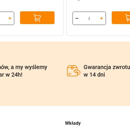
ów, a my wyślemy
Gwarancja zwrot
ar w 24h!
w 14 dni
Wkłady