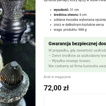
symbolu pamięci, który łączy w sobie trwa
wysokość:
31 cm
średnica otworu:
6 cm
szklana mozaika wykonana ręcznie, 
znicz w delikatnym kształcie serca
waga produktu: 988 g
Gwarancja bezpiecznej do
W przypadku, gdy zawartość uszkodz
– Zwrot środków za uszkodzony to
– Wysyłka nowego towaru
Nie czekamy aż firma kurierska uwzg
Brak w magazynie
72,00
zł
(z VAT)