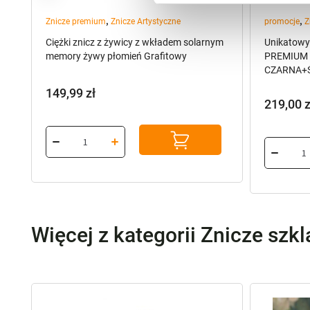
,
,
Znicze premium
Znicze Artystyczne
promocje
Z
ym
Ciężki znicz z żywicy z wkładem solarnym
Unikatowy
memory żywy płomień Grafitowy
PREMIUM B
CZARNA+Ś
149,99
zł
219,00
z
Pierwot
Aktualn
cena
cena
wynosiła
wynosi:
229,00 z
219,00 z
Więcej z kategorii Znicze szk