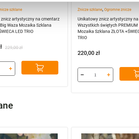
,
nicze szklane
Znicze szklane
Ogromne znicze
 znicz artystyczny na cmentarz
Unikatowy znicz artystyczny na
ig Waza Mozaika Szklana
Wszystkich świętych PREMIUM
WIECA LED TRIO
Mozaika Szklana ZŁOTA +ŚWIE
TRIO
ł
229,00
zł
220,00
zł
na
a
:
ł.
ł.
lane