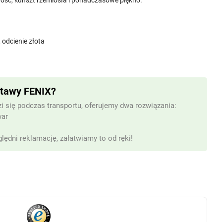
łość, kunszt rzemiosła i ponadczasowe piękno.
odcienie złota
stawy FENIX?
i się podczas transportu, oferujemy dwa rozwiązania:
war
lędni reklamację, załatwiamy to od ręki!