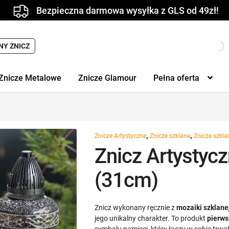
Bezpieczna darmowa wysyłka z GLS od 49zł!
Wyszukiwarka
NY ZNICZ
produktów
Znicze Metalowe
Znicze Glamour
Pełna oferta
,
,
Znicze Artystyczne
Znicze szklane
Znicze szkla
Znicz Artystycz
(31cm)
Znicz wykonany ręcznie z
mozaiki szklane
jego unikalny charakter. To produkt
pierws