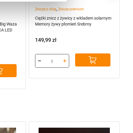
,
Znicze z różą
Znicze premium
Zn
Ciężki znicz z żywicy z wkładem solarnym
Ci
 Big Waza
Memory żywy płomień Srebrny
m
CA LED
149,99
zł
1