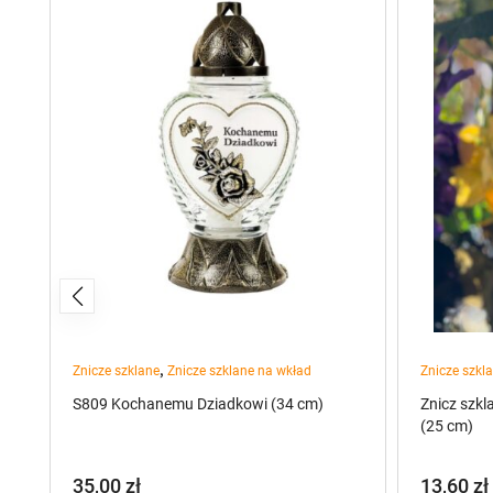
,
Znicze szklane
Znicze szklane na wkład
Znicze szkl
/T
S809 Kochanemu Dziadkowi (34 cm)
Znicz szkl
(25 cm)
35,00
zł
13,60
zł