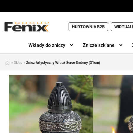
HURTOWNIA B2B
WIRTUAL
Wkłady do zniczy
Znicze szklane
»
Sklep
»
Znicz Artystyczny Witraż Serce Srebrny (31cm)