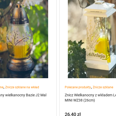
,
,
ane
Znicze szklane na wkład
Polecane produkty
Znicze szklane
any wielkanocny Bazie J2 Mal
Znicz Wielkanocny z wkładem L
MINI WZ38 (26cm)
26,40
zł