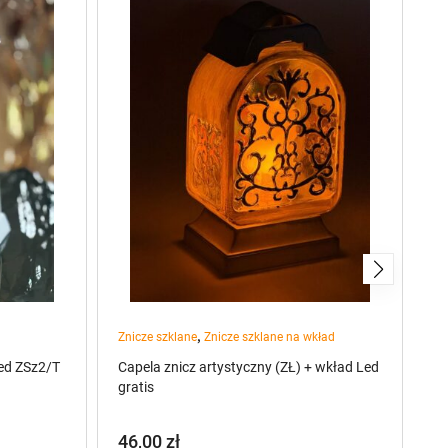
,
Znicze szklane
Znicze szklane na wkład
Zn
ed ZSz2/T
Capela znicz artystyczny (ZŁ) + wkład Led
Zn
gratis
46,00
zł
8