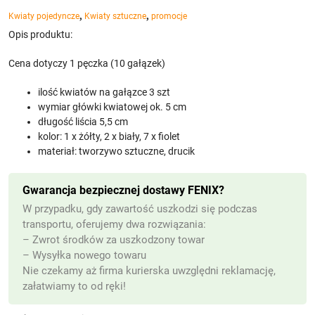
,
,
Kwiaty pojedyncze
Kwiaty sztuczne
promocje
Opis produktu:
Cena dotyczy 1 pęczka (10 gałązek)
ilość kwiatów na gałązce 3 szt
wymiar główki kwiatowej ok. 5 cm
długość liścia 5,5 cm
kolor: 1 x żółty, 2 x biały, 7 x fiolet
materiał: tworzywo sztuczne, drucik
Gwarancja bezpiecznej dostawy FENIX?
W przypadku, gdy zawartość uszkodzi się podczas
transportu, oferujemy dwa rozwiązania:
– Zwrot środków za uszkodzony towar
– Wysyłka nowego towaru
Nie czekamy aż firma kurierska uwzględni reklamację,
załatwiamy to od ręki!