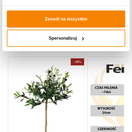
Specyfikacja
Opinie klientów
Zezwól na wszystkie
Spersonalizuj
Więcej z kategorii Kwiaty sztuczne
-
20%