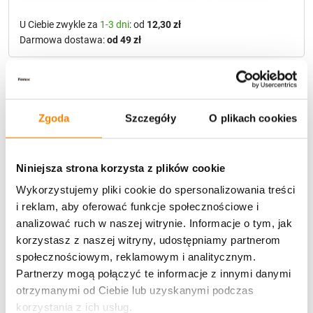
U Ciebie zwykle za
1-3 dni
: od
12,30 zł
Darmowa dostawa:
od 49 zł
Metody płatności
Zgoda
Szczegóły
O plikach cookies
Niniejsza strona korzysta z plików cookie
Wykorzystujemy pliki cookie do spersonalizowania treści
i reklam, aby oferować funkcje społecznościowe i
Potrzebujesz większą ilość? Zapraszamy do naszej
hurtownii
Przejdź do hurtowni B2B
analizować ruch w naszej witrynie. Informacje o tym, jak
korzystasz z naszej witryny, udostępniamy partnerom
społecznościowym, reklamowym i analitycznym.
Partnerzy mogą połączyć te informacje z innymi danymi
Opis produktu
otrzymanymi od Ciebie lub uzyskanymi podczas
korzystania z ich usług.