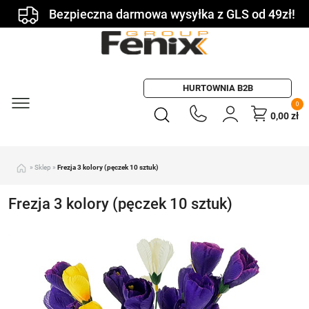
Bezpieczna darmowa wysyłka z GLS od 49zł!
HURTOWNIA B2B
0
0,00
zł
»
Sklep
»
Frezja 3 kolory (pęczek 10 sztuk)
Frezja 3 kolory (pęczek 10 sztuk)