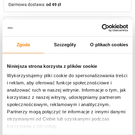
Darmowa dostawa:
od 49 zł
Metody płatności
Zgoda
Szczegóły
O plikach cookies
Niniejsza strona korzysta z plików cookie
Wykorzystujemy pliki cookie do spersonalizowania treści
Potrzebujesz większą ilość? Zapraszamy do naszej
i reklam, aby oferować funkcje społecznościowe i
hurtownii
Przejdź do hurtowni B2B
analizować ruch w naszej witrynie. Informacje o tym, jak
korzystasz z naszej witryny, udostępniamy partnerom
społecznościowym, reklamowym i analitycznym.
Opis produktu
Partnerzy mogą połączyć te informacje z innymi danymi
otrzymanymi od Ciebie lub uzyskanymi podczas
Specyfikacja
korzystania z ich usług.