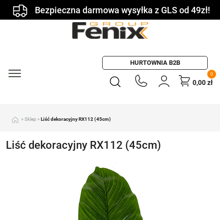
Bezpieczna darmowa wysyłka z GLS od 49zł!
HURTOWNIA B2B
0
0,00
zł
»
Sklep
»
Liść dekoracyjny RX112 (45cm)
Liść dekoracyjny RX112 (45cm)