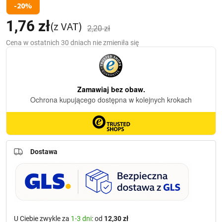
-20%
1,76
zł
Pierwotna
Aktualna
(z VAT)
2,20
zł
cena
cena
Cena w ostatnich 30 dniach nie zmieniła się
wynosiła:
wynosi:
2,20 zł.
1,76 zł.
Dostawa
U Ciebie zwykle za
1-3 dni
: od
12,30 zł