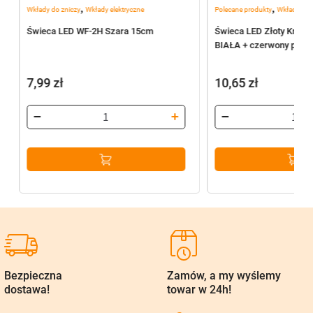
,
,
Wkłady do zniczy
Wkłady elektryczne
Polecane produkty
Wkłady do 
Świeca LED WF-2H Szara 15cm
Świeca LED Złoty Krzyż
BIAŁA + czerwony płomi
7,99
zł
10,65
zł
Bezpieczna
Zamów, a my wyślemy
dostawa!
towar w 24h!