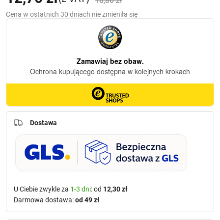
16,80
zł
cena
cena
Cena w ostatnich 30 dniach nie zmieniła się
wynosiła:
wynosi:
16,80 zł.
12,70 zł.
Dostawa
U Ciebie zwykle za
1-3 dni
: od
12,30 zł
Darmowa dostawa:
od 49 zł