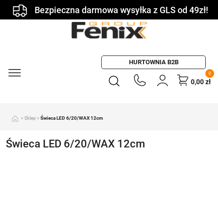
Bezpieczna darmowa wysyłka z GLS od 49zł!
HURTOWNIA B2B
0
0,00
zł
»
Sklep
»
Świeca LED 6/20/WAX 12cm
Świeca LED 6/20/WAX 12cm