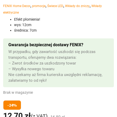
,
,
,
,
FENIX Home Decor
promocje
Świece LED
Wkłady do zniczy
Wkłady
elektryczne
Efekt płomienia!
wys: 12cm
średnica: 7cm
Gwarancja bezpiecznej dostawy FENIX?
W przypadku, gdy zawartość uszkodzi się podczas
transportu, oferujemy dwa rozwiązania:
– Zwrot środków za uszkodzony towar
– Wysyłka nowego towaru
Nie czekamy aż firma kurierska uwzględni reklamację,
załatwiamy to od ręki!
Brak w magazynie
-24%
12,70
zł
Pierwotna
Aktualna
(z VAT)