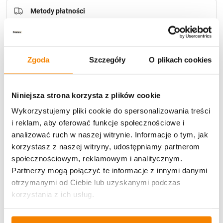
Metody płatności
Zgoda
Szczegóły
O plikach cookies
Niniejsza strona korzysta z plików cookie
Potrzebujesz większą ilość? Zapraszamy do naszej
hurtownii
Przejdź do hurtowni B2B
Wykorzystujemy pliki cookie do spersonalizowania treści
i reklam, aby oferować funkcje społecznościowe i
analizować ruch w naszej witrynie. Informacje o tym, jak
korzystasz z naszej witryny, udostępniamy partnerom
Opis produktu
społecznościowym, reklamowym i analitycznym.
Partnerzy mogą połączyć te informacje z innymi danymi
Specyfikacja
otrzymanymi od Ciebie lub uzyskanymi podczas
korzystania z ich usług.
Opinie klientów