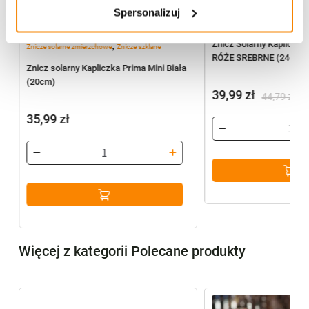
Spersonalizuj
,
Znicz Solarny Kapliczk
Znicze solarne zmierzchowe
Znicze szklane
RÓŻE SREBRNE (24cm) 
Znicz solarny Kapliczka Prima Mini Biała
(20cm)
39,99
zł
44,79
zł
Pierwotna
Aktualna
35,99
zł
cena
cena
wynosiła:
wynosi:
44,79 zł.
39,99 zł.
Więcej z kategorii Polecane produkty