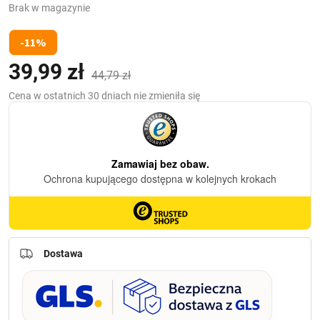
Brak w magazynie
-11%
39,99
zł
Pierwotna
Aktualna
(z VAT)
44,79
zł
cena
cena
Cena w ostatnich 30 dniach nie zmieniła się
wynosiła:
wynosi:
44,79 zł.
39,99 zł.
Dostawa