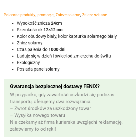
,
,
,
Polecane produkty
promocje
Znicze solarne
Znicze szklane
Wysokość znicza
24cm
Szerokość ok
12×12 cm
Kolor obudowy biały, kolor kapturka solarnego biały
Znicz solarny
Czas palenia do
1000 dni
Ładuje się w dzień i świeci od zmierzchu do świtu
Ekologiczny
Posiada panel solarny
Gwarancja bezpiecznej dostawy FENIX?
W przypadku, gdy zawartość uszkodzi się podczas
transportu, oferujemy dwa rozwiązania:
– Zwrot środków za uszkodzony towar
– Wysyłka nowego towaru
Nie czekamy aż firma kurierska uwzględni reklamację,
załatwiamy to od ręki!