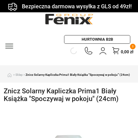
Bezpieczna darmowa wysyłka z GLS od 49zł!
HURTOWNIA B2B
0
0,00
zł
»
Sklep
»
Znicz Solarny Kapliczka Prima1 Biały Książka “Spoczywaj w pokoju” (24cm)
Znicz Solarny Kapliczka Prima1 Biały
Książka "Spoczywaj w pokoju" (24cm)