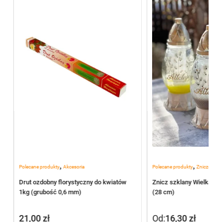
,
,
Polecane produkty
Akcesoria
Polecane produkty
Znicze szkl
Drut ozdobny florystyczny do kwiatów
Znicz szklany Wielkanocn
1kg (grubość 0,6 mm)
(28 cm)
21,00
zł
Od:
16,30
zł