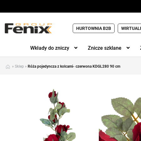
HURTOWNIA B2B
WIRTUAL
Wkłady do zniczy
Znicze szklane
»
Sklep
»
Róża pojedyncza z kolcami- czerwona KDGL280 90 cm