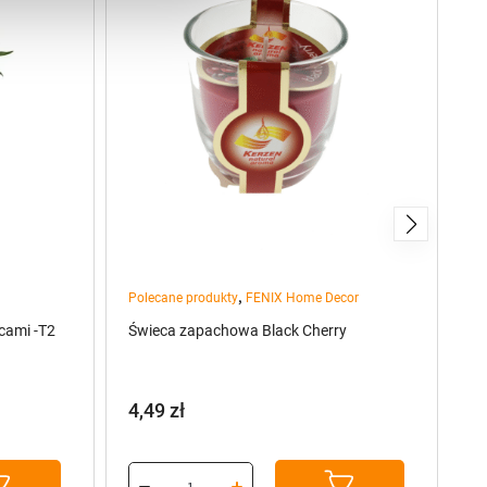
,
Polecane produkty
FENIX Home Decor
Kw
cami -T2
Świeca zapachowa Black Cherry
Tu
4,49
zł
O