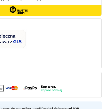
aszamy do naszej hurtownii
Przejdź do hurtowni B2B