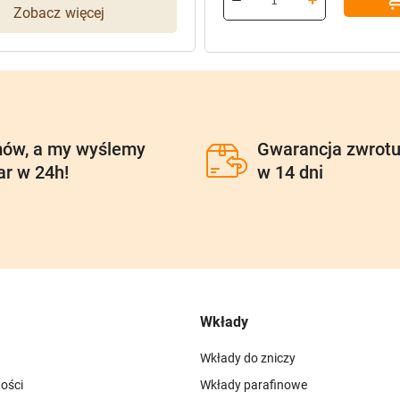
Zobacz więcej
96,90 zł.
77,52 zł.
ów, a my wyślemy
Gwarancja zwrot
ar w 24h!
w 14 dni
Wkłady
Wkłady do zniczy
ości
Wkłady parafinowe