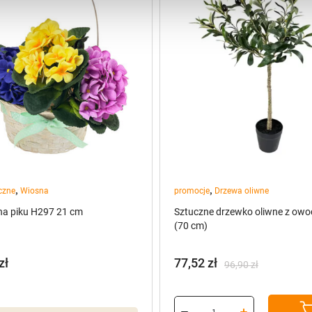
,
,
czne
Wiosna
promocje
Drzewa oliwne
na piku H297 21 cm
Sztuczne drzewko oliwne z owo
(70 cm)
zł
77,52
zł
96,90
zł
Pierwotna
Aktualna
cena
cena
wynosiła:
wynosi: