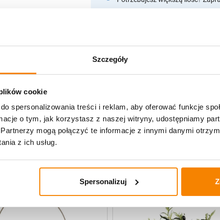
Opis produktu
Szczegóły
Specyfikacja
Opinie klientów
 plików cookie
do spersonalizowania treści i reklam, aby oferować funkcje sp
ormacje o tym, jak korzystasz z naszej witryny, udostępniamy p
Partnerzy mogą połączyć te informacje z innymi danymi otrzym
e Decor
nia z ich usług.
-
20%
Spersonalizuj
Z