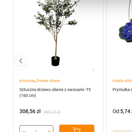
,
promocje
Drzewa oliwne
Kwiaty sztu
Sztuczne drzewo oliwne z owocami -T5
Prymulka 
(160 cm)
308,56
zł
Od:
5,74
385,70
zł
Pierwotna
Aktualna
cena
cena
wynosiła:
wynosi: