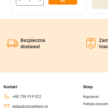
385,70 zł.
308,56 zł.
Bezpieczna
Zam
dostawa!
tow
Kontakt
Sklep
+48 736 919 922
Regulamin
Polityka prywatn
sklep@zniczefenix.pl