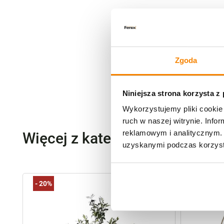
Zgoda
Niniejsza strona korzysta z
Wykorzystujemy pliki cookie 
ruch w naszej witrynie. Inf
reklamowym i analitycznym. 
Więcej z kategorii FENIX Hom
uzyskanymi podczas korzysta
-
20%