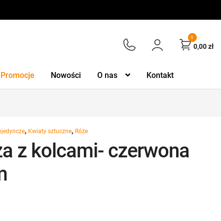
0
0,00
zł
Promocje
Nowości
O nas
Kontakt
,
,
ojedyncze
Kwiaty sztuczne
Róże
a z kolcami- czerwona
m