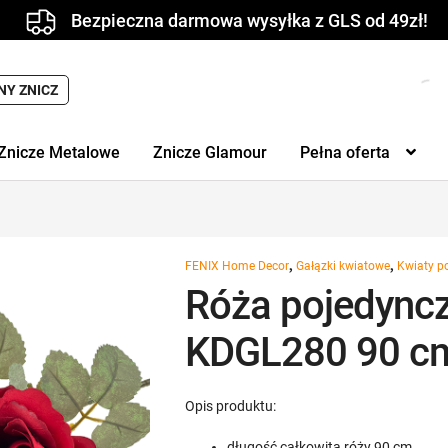
Bezpieczna darmowa wysyłka z GLS od 49zł!
NY ZNICZ
Znicze Metalowe
Znicze Glamour
Pełna oferta
,
,
FENIX Home Decor
Gałązki kwiatowe
Kwiaty p
Róża pojedyncz
KDGL280 90 c
Opis produktu:
długość całkowita róży 90 cm