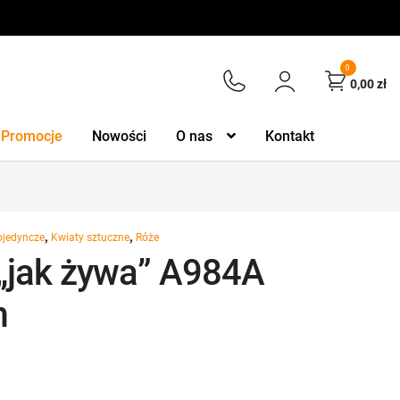
0
0,00
zł
Promocje
Nowości
O nas
Kontakt
,
,
ojedyncze
Kwiaty sztuczne
Róże
„jak żywa” A984A
m