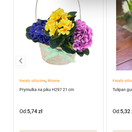
,
Kwiaty sztuczne
Wiosna
Kwiaty sztu
Prymulka na piku H297 21 cm
Tulipan g
Od:
5,74
zł
Od:
5,32