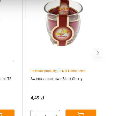
,
Polecane produkty
FENIX Home Decor
pr
ami -T5
Świeca zapachowa Black Cherry
Sz
(7
4,49
zł
7
P
A
c
c
w
w