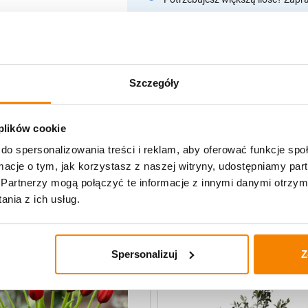
Opis produktu
Szczegóły
Specyfikacja
Opinie klientów
 plików cookie
do spersonalizowania treści i reklam, aby oferować funkcje sp
ormacje o tym, jak korzystasz z naszej witryny, udostępniamy p
Partnerzy mogą połączyć te informacje z innymi danymi otrzym
e Decor
nia z ich usług.
-
20%
Spersonalizuj
Z