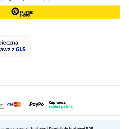
aszamy do naszej hurtownii
Przejdź do hurtowni B2B