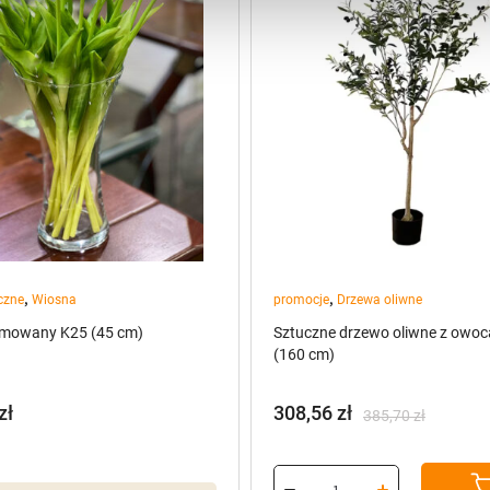
,
,
czne
Wiosna
promocje
Drzewa oliwne
umowany K25 (45 cm)
Sztuczne drzewo oliwne z owoc
(160 cm)
zł
308,56
zł
385,70
zł
Pierwotna
Aktualna
cena
cena
wynosiła:
wynosi: