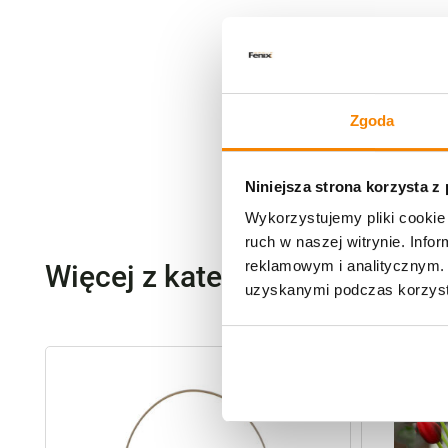
Zgoda
Niniejsza strona korzysta z
Wykorzystujemy pliki cookie 
ruch w naszej witrynie. Inf
reklamowym i analitycznym. 
Więcej z kategorii FENIX Hom
uzyskanymi podczas korzysta