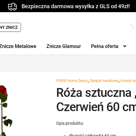
Bezpieczna darmowa wysyłka z GLS od 49zł!
NY ZNICZ
Znicze Metalowe
Znicze Glamour
Pełna oferta
,
,
FENIX Home Decor
Gałązki kwiatowe
Kwiaty p
Róża sztuczna 
Czerwień 60 c
Opis produktu:
długość całkowita 60 cm