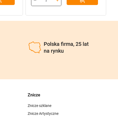
96
77
u
Polska firma, 25 lat
na rynku
Znicze
Znicze szklane
Znicze Artystyczne