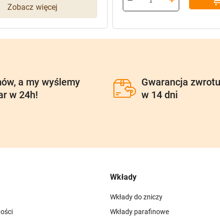
Zobacz więcej
385,70 zł.
308,56 zł.
ów, a my wyślemy
Gwarancja zwrot
ar w 24h!
w 14 dni
Wkłady
Wkłady do zniczy
ości
Wkłady parafinowe