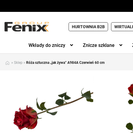
HURTOWNIA B2B
WIRTUAL
Wkłady do zniczy
Znicze szklane
»
Sklep
»
Róża sztuczna „jak żywa” A984A Czerwień 60 cm