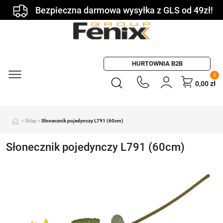
Bezpieczna darmowa wysyłka z GLS od 49zł!
HURTOWNIA B2B
0
0,00
zł
»
Sklep
»
Słonecznik pojedynczy L791 (60cm)
Słonecznik pojedynczy L791 (60cm)