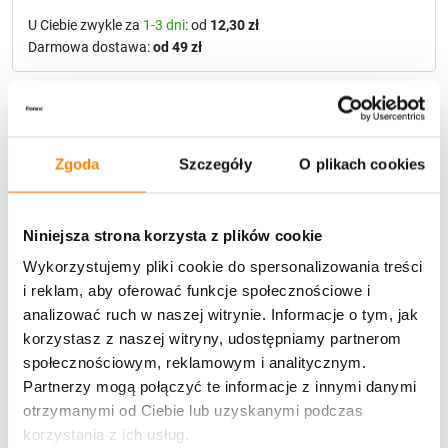
U Ciebie zwykle za
1-3 dni
: od
12,30 zł
Darmowa dostawa:
od 49 zł
Metody płatności
Zgoda
Szczegóły
O plikach cookies
Niniejsza strona korzysta z plików cookie
Wykorzystujemy pliki cookie do spersonalizowania treści
Potrzebujesz większą ilość? Zapraszamy do naszej
i reklam, aby oferować funkcje społecznościowe i
hurtownii
Przejdź do hurtowni B2B
analizować ruch w naszej witrynie. Informacje o tym, jak
korzystasz z naszej witryny, udostępniamy partnerom
społecznościowym, reklamowym i analitycznym.
Partnerzy mogą połączyć te informacje z innymi danymi
Opis produktu
otrzymanymi od Ciebie lub uzyskanymi podczas
korzystania z ich usług.
Specyfikacja