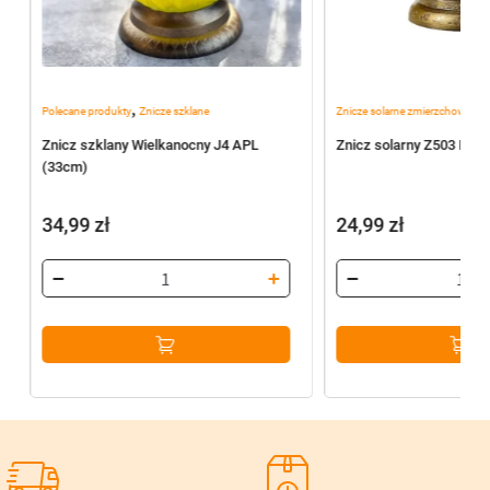
,
,
Polecane produkty
Znicze szklane
Znicze solarne zmierzchowe
Po
Znicz szklany Wielkanocny J4 APL
Znicz solarny Z503 Biał
(33cm)
34,99
zł
24,99
zł