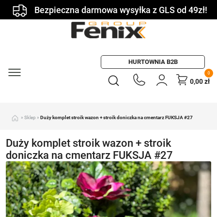
Bezpieczna darmowa wysyłka z GLS od 49zł!
HURTOWNIA B2B
0
0,00
zł
»
Sklep
»
Duży komplet stroik wazon + stroik doniczka na cmentarz FUKSJA #27
Duży komplet stroik wazon + stroik
doniczka na cmentarz FUKSJA #27