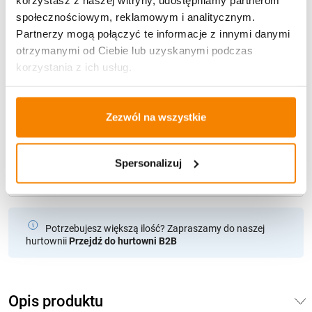
społecznościowym, reklamowym i analitycznym.
Partnerzy mogą połączyć te informacje z innymi danymi
U Ciebie zwykle za
1-3 dni
: od
12,30 zł
otrzymanymi od Ciebie lub uzyskanymi podczas
Darmowa dostawa:
od 49 zł
korzystania z ich usług.
Metody płatności
Zezwól na wszystkie
Spersonalizuj
Potrzebujesz większą ilość? Zapraszamy do naszej
hurtownii
Przejdź do hurtowni B2B
Opis produktu