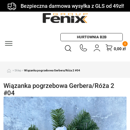
Bezpieczna darmowa wysyłka z GLS od 49zł!
HURTOWNIA B2B
0
0,00
zł
»
Sklep
»
Wiązanka pogrzebowa Gerbera/Róża 2 #04
Wiązanka pogrzebowa Gerbera/Róża 2
#04