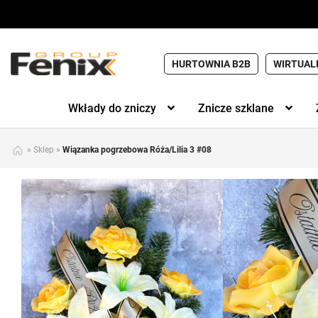
HURTOWNIA B2B
WIRTUAL
Wkłady do zniczy
Znicze szklane
»
Sklep
»
Wiązanka pogrzebowa Róża/Lilia 3 #08