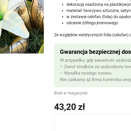
dekoracja osadzona na plastikowym
materiał: tworzywo sztuczne, saty
w zestawie celofan (folia) do opak
odcienie żółtego,kremowego
Ze względów estetycznych folia (celofan)
Gwarancja bezpiecznej do
W przypadku, gdy zawartość uszkodz
– Zwrot środków za uszkodzony to
– Wysyłka nowego towaru
Nie czekamy aż firma kurierska uwzg
Brak w magazynie
43,20
zł
(z VAT)