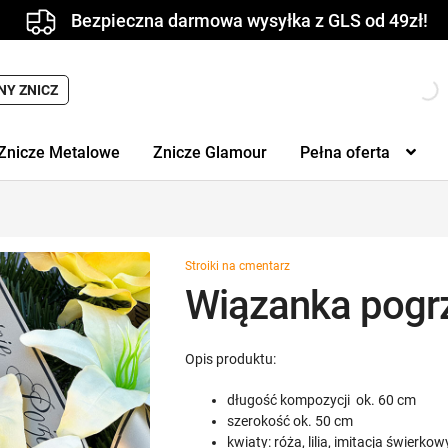
Bezpieczna darmowa wysyłka z GLS od 49zł!
Wyszukiwarka
NY ZNICZ
produktów
Znicze Metalowe
Znicze Glamour
Pełna oferta
Stroiki na cmentarz
Wiązanka pogrz
Opis produktu:
długość kompozycji ok. 60 cm
szerokość ok. 50 cm
kwiaty: róża, lilia, imitacja świerko