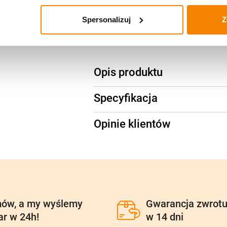
Spersonalizuj
Z
Potrzebujesz większą ilość? Zapr
Opis produktu
Specyfikacja
Opinie klientów
ów, a my wyślemy
Gwarancja zwrot
ar w 24h!
w 14 dni