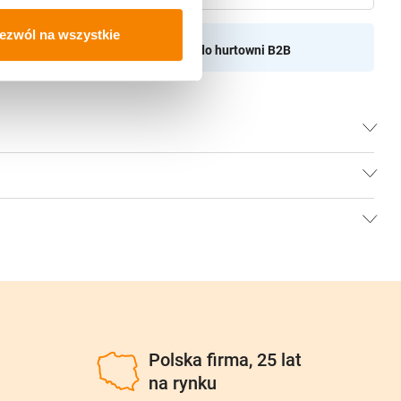
ezwól na wszystkie
aszamy do naszej hurtownii
Przejdź do hurtowni B2B
u
Polska firma, 25 lat
na rynku