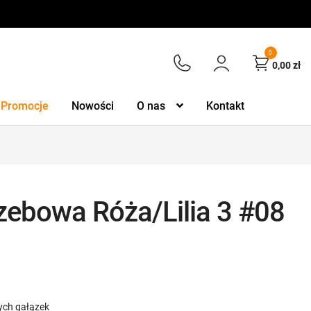
0
0,00
zł
Promocje
Nowości
O nas
Kontakt
ebowa Róża/Lilia 3 #08
wych gałązek