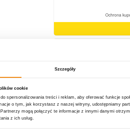
Dostawa
Szczegóły
U Ciebie zwykle za
1-3 dni
: od
12,30 zł
 plików cookie
Darmowa dostawa:
od 49 zł
do spersonalizowania treści i reklam, aby oferować funkcje sp
ormacje o tym, jak korzystasz z naszej witryny, udostępniamy p
Metody płatności
Partnerzy mogą połączyć te informacje z innymi danymi otrzym
nia z ich usług.