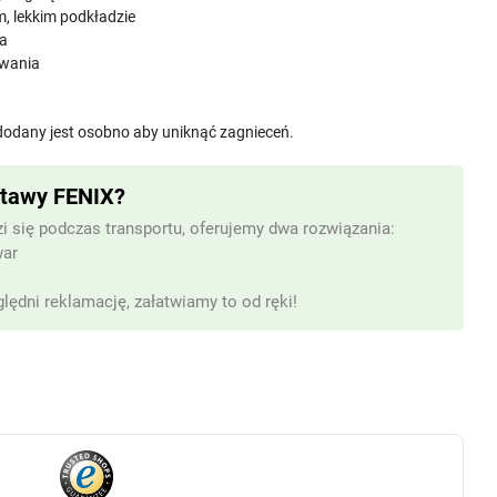
, lekkim podkładzie
na
owania
 dodany jest osobno aby uniknąć zagnieceń.
stawy FENIX?
i się podczas transportu, oferujemy dwa rozwiązania:
war
lędni reklamację, załatwiamy to od ręki!