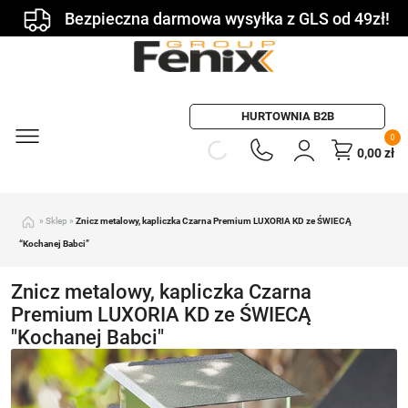
Bezpieczna darmowa wysyłka z GLS od 49zł!
HURTOWNIA B2B
0
0,00
zł
»
Sklep
»
Znicz metalowy, kapliczka Czarna Premium LUXORIA KD ze ŚWIECĄ
“Kochanej Babci”
Znicz metalowy, kapliczka Czarna
Premium LUXORIA KD ze ŚWIECĄ
"Kochanej Babci"