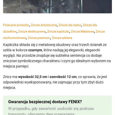
,
,
,
Polecane produkty
Znicze Artystyczne
Znicze dla babci
Znicze dla
,
,
,
,
dziadków
Znicze ekskluzywne
Znicze kapliczki
Znicze Metalowe
Znicze
,
,
okolicznościowe
Znicze premium
Znicze szklane
Kapliczka składa się z metalowej obudowy oraz trzech ścianek ze
szkła w kolorze
czarnym
, które nadają jej elegancki, elegancki
wygląd. Na przodzie znajduje się subtelna sentencja co dodaje
zniczowi symbolicznego charakteru i czyni go idealnym wyborem na
miejsca pamięci.
Znicz ma
wysokość
32,5 cm
i
szerokość 12 cm
, co sprawia, że jest
odpowiednio wyeksponowany, nie zajmując przy tym zbyt dużo
miejsca.
Gwarancja bezpiecznej dostawy FENIX?
W przypadku, gdy zawartość uszkodzi się podczas
transportu, oferujemy dwa rozwiązania: