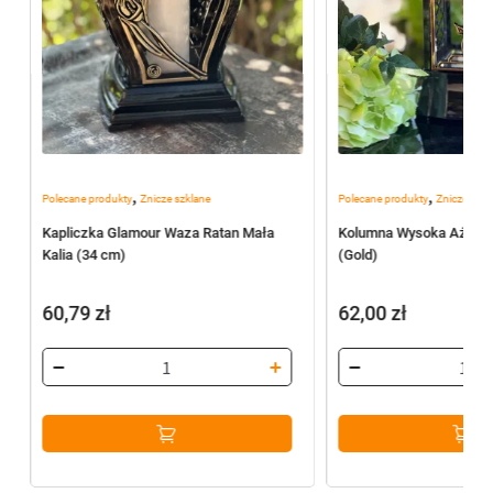
,
,
Polecane produkty
Znicze szklane
Polecane produkty
Znicze szkl
Kapliczka Glamour Waza Ratan Mała
Kolumna Wysoka Ażur +
Kalia (34 cm)
(Gold)
60,79
zł
62,00
zł