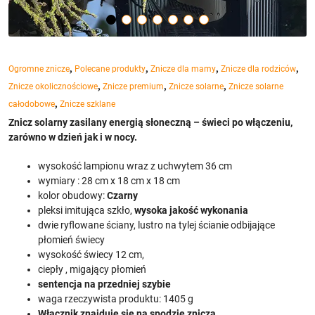
,
,
,
,
Ogromne znicze
Polecane produkty
Znicze dla mamy
Znicze dla rodziców
,
,
,
Znicze okolicznościowe
Znicze premium
Znicze solarne
Znicze solarne
,
całodobowe
Znicze szklane
Znicz solarny zasilany energią słoneczną – świeci po włączeniu,
zarówno w dzień jak i w nocy.
wysokość lampionu wraz z uchwytem 36 cm
wymiary : 28 cm x 18 cm x 18 cm
kolor obudowy:
Czarny
pleksi imitująca szkło,
wysoka jakość wykonania
dwie ryflowane ściany, lustro na tylej ścianie odbijające
płomień świecy
wysokość świecy 12 cm,
ciepły , migający płomień
sentencja na przedniej szybie
waga rzeczywista produktu: 1405 g
Włącznik znajduje się na spodzie znicza