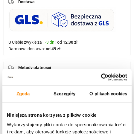
Dostawa
U Ciebie zwykle za
1-3 dni
: od
12,30 zł
Darmowa dostawa:
od 49 zł
Metody płatności
Zgoda
Szczegóły
O plikach cookies
Niniejsza strona korzysta z plików cookie
Potrzebujesz większą ilość? Zapraszamy do naszej
Wykorzystujemy pliki cookie do spersonalizowania treści
hurtownii
Przejdź do hurtowni B2B
i reklam, aby oferować funkcje społecznościowe i