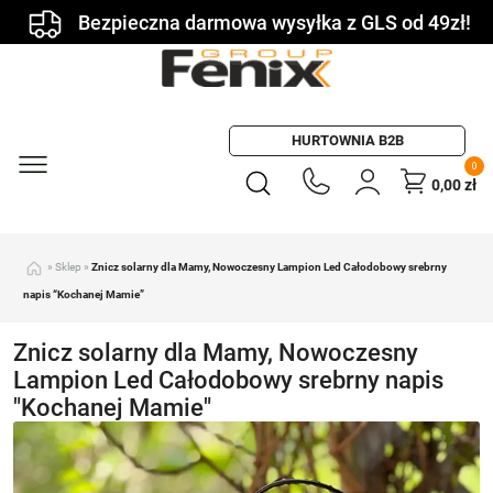
Bezpieczna darmowa wysyłka z GLS od 49zł!
HURTOWNIA B2B
0
0,00
zł
»
Sklep
»
Znicz solarny dla Mamy, Nowoczesny Lampion Led Całodobowy srebrny
napis “Kochanej Mamie”
Znicz solarny dla Mamy, Nowoczesny
Lampion Led Całodobowy srebrny napis
"Kochanej Mamie"