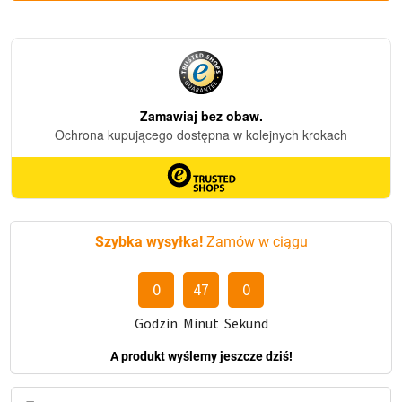
Nowoczesny
Lampion
Led
Całodobowy
srebrny
napis
"Kochanej
Mamie"
Szybka wysyłka!
Zamów w ciągu
0
46
59
Godzin
Minut
Sekund
A produkt wyślemy jeszcze dziś!