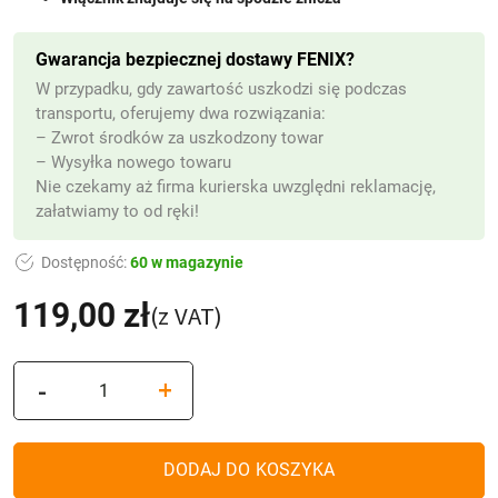
Gwarancja bezpiecznej dostawy FENIX?
W przypadku, gdy zawartość uszkodzi się podczas
transportu, oferujemy dwa rozwiązania:
– Zwrot środków za uszkodzony towar
– Wysyłka nowego towaru
Nie czekamy aż firma kurierska uwzględni reklamację,
załatwiamy to od ręki!
Dostępność:
60 w magazynie
119,00
zł
(z VAT)
ilość
-
+
Znicz
solarny
dla
DODAJ DO KOSZYKA
Mamy,