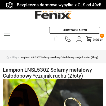
Bezpieczna darmowa wysyłka z GLS od 49zł!
HURTOWNIA B2B
0
0,00
zł
»
Sklep
»
Lampion LNSL530Z Solarny metalowy Całodobowy *czujnik ruchu (Złoty)
Lampion LNSL530Z Solarny metalowy
Całodobowy *czujnik ruchu (Złoty)