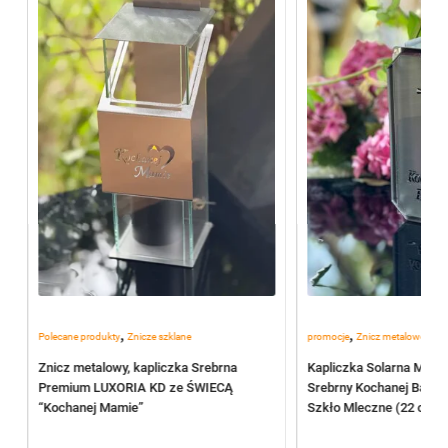
,
,
Polecane produkty
Znicze szklane
promocje
Znicz metalowe sola
–
Znicz metalowy, kapliczka Srebrna
Kapliczka Solarna Meta
2
Premium LUXORIA KD ze ŚWIECĄ
Srebrny Kochanej Babci 
“Kochanej Mamie”
Szkło Mleczne (22 cm)