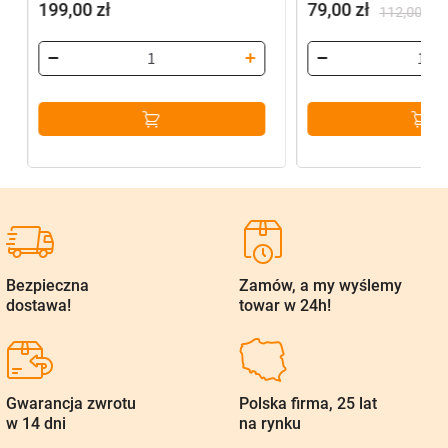
199,00
zł
79,00
zł
112,00
zł
Pierwotna
Aktualna
cena
cena
wynosiła:
wynosi:
112,00 zł.
79,00 zł.
Bezpieczna
Zamów, a my wyślemy
dostawa!
towar w 24h!
Gwarancja zwrotu
Polska firma, 25 lat
w 14 dni
na rynku