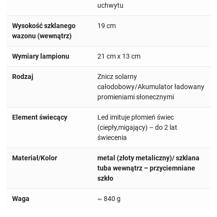
uchwytu
Wysokość szklanego
19 cm
wazonu (wewnątrz)
Wymiary lampionu
21 cm x 13 cm
Rodzaj
Znicz solarny
całodobowy/Akumulator ładowany
promieniami słonecznymi
Element świecący
Led imituje płomień świec
(ciepły,migający) – do 2 lat
świecenia
Materiał/Kolor
metal (złoty metaliczny)/ szklana
tuba wewnątrz – przyciemniane
szkło
Waga
~ 840 g