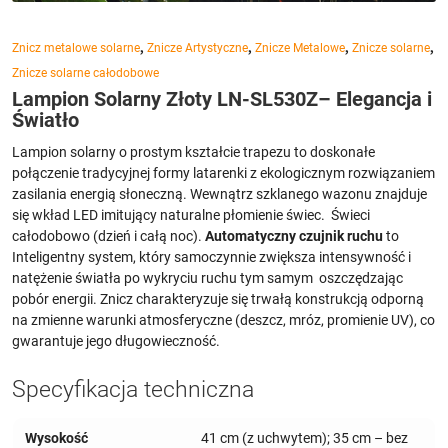
,
,
,
,
Znicz metalowe solarne
Znicze Artystyczne
Znicze Metalowe
Znicze solarne
Znicze solarne całodobowe
Lampion Solarny Złoty LN-SL530Z– Elegancja i
Światło
Lampion solarny o prostym kształcie trapezu to doskonałe
połączenie tradycyjnej formy latarenki z ekologicznym rozwiązaniem
zasilania energią słoneczną. Wewnątrz szklanego wazonu znajduje
się wkład LED imitujący naturalne płomienie świec. Świeci
całodobowo (dzień i całą noc).
Automatyczny czujnik ruchu
to
Inteligentny system, który samoczynnie zwiększa intensywność i
natężenie światła po wykryciu ruchu tym samym oszczędzając
pobór energii. Znicz charakteryzuje się trwałą konstrukcją odporną
na zmienne warunki atmosferyczne (deszcz, mróz, promienie UV), co
gwarantuje jego długowieczność.
Specyfikacja techniczna
Wysokość
41 cm (z uchwytem); 35 cm – bez