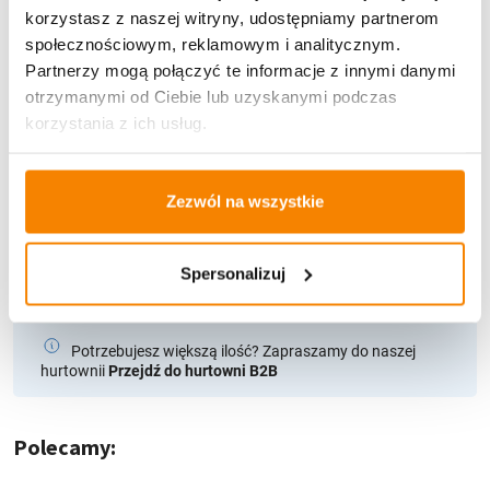
korzystasz z naszej witryny, udostępniamy partnerom
społecznościowym, reklamowym i analitycznym.
U Ciebie zwykle za
1-3 dni
: od
12,30 zł
Partnerzy mogą połączyć te informacje z innymi danymi
Darmowa dostawa:
od 49 zł
otrzymanymi od Ciebie lub uzyskanymi podczas
korzystania z ich usług.
Metody płatności
Zezwól na wszystkie
Spersonalizuj
Potrzebujesz większą ilość? Zapraszamy do naszej
hurtownii
Przejdź do hurtowni B2B
Polecamy: