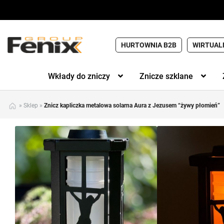
HURTOWNIA B2B
WIRTUAL
Wkłady do zniczy
Znicze szklane
»
Sklep
»
Znicz kapliczka metalowa solarna Aura z Jezusem “żywy płomień”