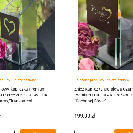
,
,
odukty
Znicze szklane
Polecane produkty
Znicze szklane
alowy, kapliczka Premium
Znicz Kapliczka Metalowa Czar
D Serce ZCS3P + ŚWIECA
Premium LUXORIA KD ze ŚWIE
arny/Transparent
“Kochanej Córce”
ł
199,00
zł