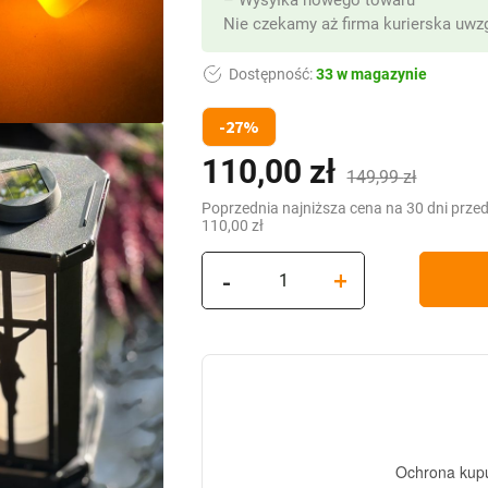
– Wysyłka nowego towaru
Nie czekamy aż firma kurierska uwzg
Dostępność:
33 w magazynie
-27%
110,00
zł
Pierwotna
Aktualna
(z VAT)
149,99
zł
cena
cena
Poprzednia najniższa cena na 30 dni prze
110,00
zł
wynosiła:
wynosi:
ilość
-
+
149,99 zł.
110,00 zł.
Znicz
kapliczka
metalowa
solarna
Aura
z
Jezusem
"żywy