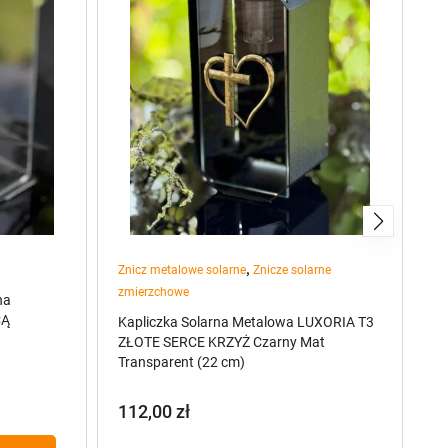
,
Znicz metalowe solarne
Znicze solarne
Zn
zmierzchowe
na
Ka
CĄ
ZŁ
Kapliczka Solarna Metalowa LUXORIA T3
(2
ZŁOTE SERCE KRZYŻ Czarny Mat
Transparent (22 cm)
1
112,00
zł