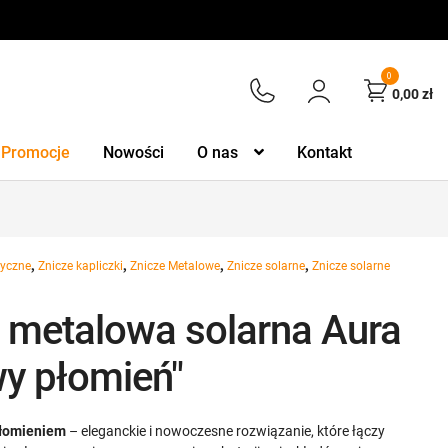
0
0,00
zł
Promocje
Nowości
O nas
Kontakt
,
,
,
,
tyczne
Znicze kapliczki
Znicze Metalowe
Znicze solarne
Znicze solarne
a metalowa solarna Aura
y płomień"
płomieniem
– eleganckie i nowoczesne rozwiązanie, które łączy