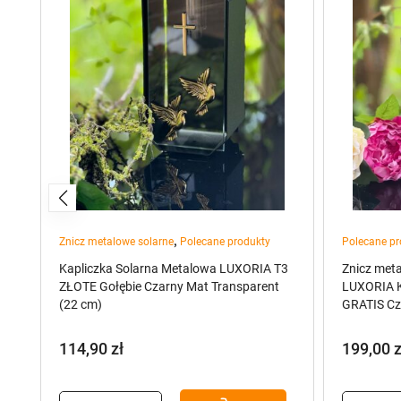
,
Znicz metalowe solarne
Polecane produkty
Polecane pr
Kapliczka Solarna Metalowa LUXORIA T3
Znicz met
ZŁOTE Gołębie Czarny Mat Transparent
LUXORIA K
3
(22 cm)
GRATIS Cz
114,90
zł
199,00
z