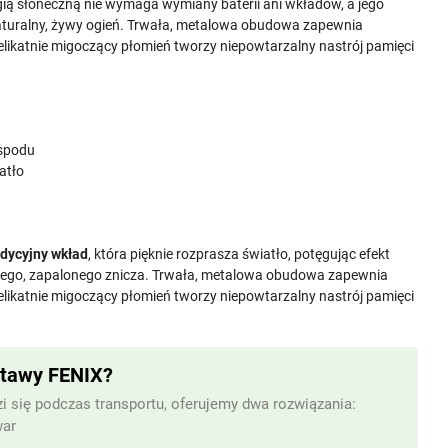
ergią słoneczną nie wymaga wymiany baterii ani wkładów, a jego
 naturalny, żywy ogień. Trwała, metalowa obudowa zapewnia
likatnie migoczący płomień tworzy niepowtarzalny nastrój pamięci
 spodu
atło
adycyjny wkład
, która pięknie rozprasza światło, potęgując efekt
wego, zapalonego znicza. Trwała, metalowa obudowa zapewnia
likatnie migoczący płomień tworzy niepowtarzalny nastrój pamięci
stawy FENIX?
i się podczas transportu, oferujemy dwa rozwiązania:
war