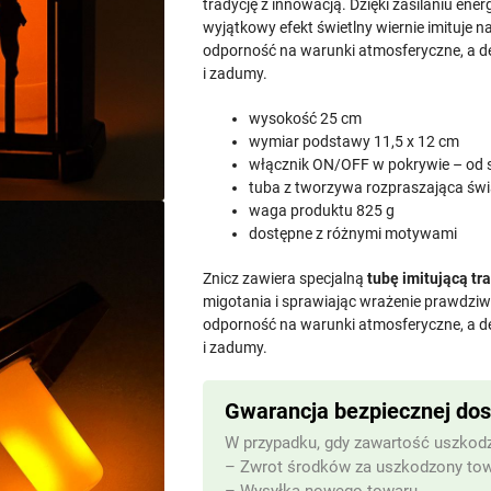
tradycję z innowacją. Dzięki zasilaniu en
wyjątkowy efekt świetlny wiernie imituje
odporność na warunki atmosferyczne, a de
i zadumy.
wysokość 25 cm
wymiar podstawy 11,5 x 12 cm
włącznik ON/OFF w pokrywie – od
tuba z tworzywa rozpraszająca świ
waga produktu 825 g
dostępne z różnymi motywami
Znicz zawiera specjalną
tubę imitującą tr
migotania i sprawiając wrażenie prawdzi
odporność na warunki atmosferyczne, a de
i zadumy.
Gwarancja bezpiecznej do
W przypadku, gdy zawartość uszkodz
– Zwrot środków za uszkodzony to