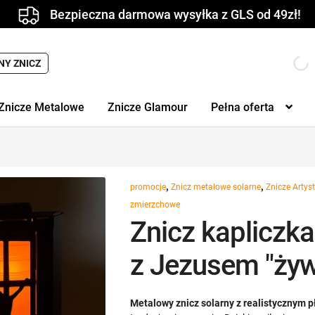
Bezpieczna darmowa wysyłka z GLS od 49zł!
Wyszukiwarka
NY ZNICZ
produktów
Znicze Metalowe
Znicze Glamour
Pełna oferta
,
,
promocje
Znicz metalowe solarne
Znicze Artys
zmierzchowe
Znicz kapliczk
z Jezusem "żyw
Metalowy znicz solarny z realistycznym 