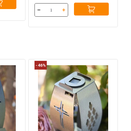
-
46%
-