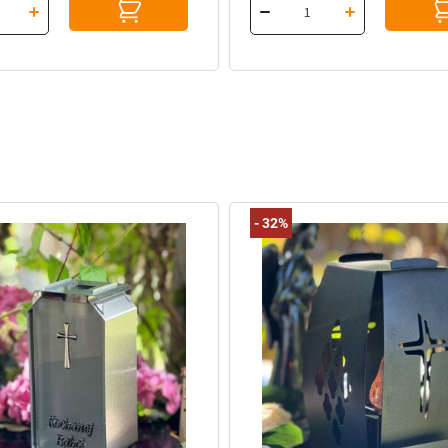
-
32%