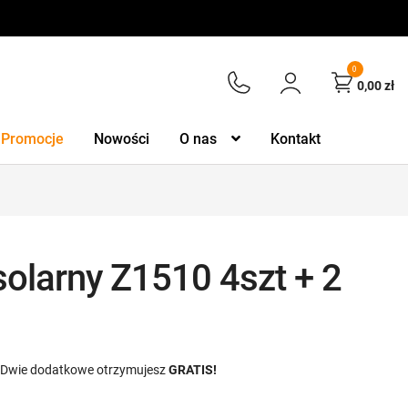
0
0,00
zł
Promocje
Nowości
O nas
Kontakt
solarny Z1510 4szt + 2
)
k. Dwie dodatkowe otrzymujesz
GRATIS!