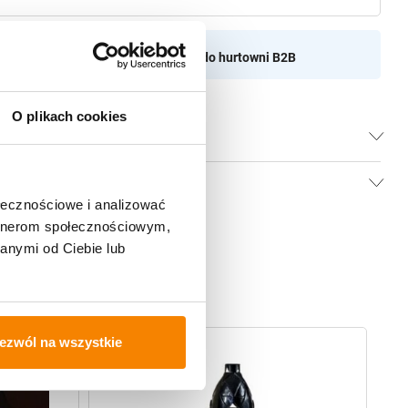
aszamy do naszej hurtownii
Przejdź do hurtowni B2B
O plikach cookies
ołecznościowe i analizować
artnerom społecznościowym,
anymi od Ciebie lub
ezwól na wszystkie