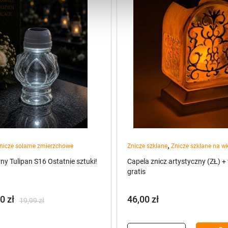
,
nicze solarne zmierzchowe
Znicze szklane
Znicze szklane na w
rny Tulipan S16 Ostatnie sztuki!
Capela znicz artystyczny (ZŁ) +
gratis
00
zł
46,00
zł
19,99
zł