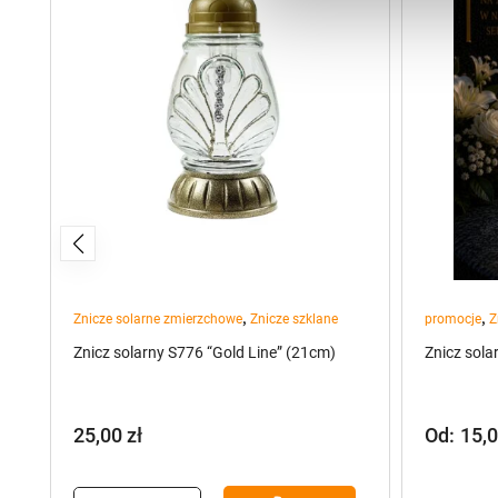
,
,
Znicze solarne zmierzchowe
Znicze szklane
promocje
Z
Znicz solarny S776 “Gold Line” (21cm)
Znicz sola
25,00
zł
Od:
15,