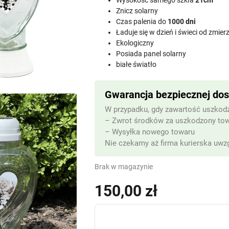
Wysokość samego szkła
21cm
Znicz solarny
Czas palenia do
1000 dni
Ładuje się w dzień i świeci od zmie
Ekologiczny
Posiada panel solarny
białe światło
Gwarancja bezpiecznej do
W przypadku, gdy zawartość uszkodz
– Zwrot środków za uszkodzony to
– Wysyłka nowego towaru
Nie czekamy aż firma kurierska uwzg
Brak w magazynie
150,00
zł