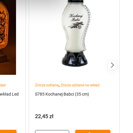
,
kład
Znicze szklane
Znicze szklane na wkład
Zn
 wkład Led
S785 Kochanej Babci (35 cm)
Zn
22,45
zł
2