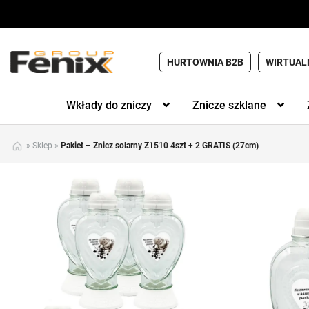
HURTOWNIA B2B
WIRTUAL
Wkłady do zniczy
Znicze szklane
»
Sklep
»
Pakiet – Znicz solarny Z1510 4szt + 2 GRATIS (27cm)