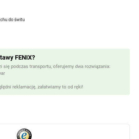
rzchu do świtu
stawy FENIX?
i się podczas transportu, oferujemy dwa rozwiązania:
war
lędni reklamację, załatwiamy to od ręki!