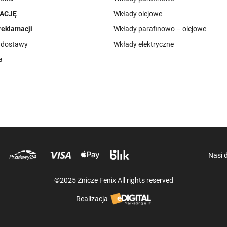
ACJĘ
Wkłady olejowe
reklamacji
Wkłady parafinowo – olejowe
i dostawy
Wkłady elektryczne
a
Nasi 
©2025 Znicze Fenix All rights reserved
Realizacja