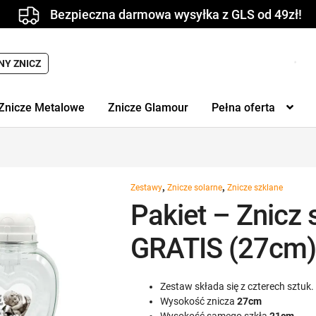
Bezpieczna darmowa wysyłka z GLS od 49zł!
NY ZNICZ
Znicze Metalowe
Znicze Glamour
Pełna oferta
,
,
Zestawy
Znicze solarne
Znicze szklane
Pakiet – Znicz 
GRATIS (27cm
Zestaw składa się z czterech sztu
Wysokość znicza
27cm