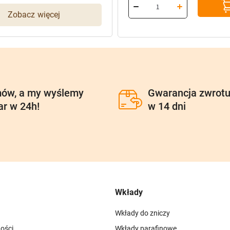
Zobacz więcej
ów, a my wyślemy
Gwarancja zwrot
ar w 24h!
w 14 dni
Wkłady
Wkłady do zniczy
ości
Wkłady parafinowe