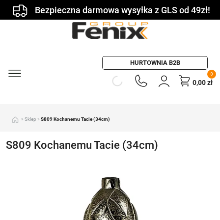
Bezpieczna darmowa wysyłka z GLS od 49zł!
HURTOWNIA B2B
0
0,00
zł
»
Sklep
»
S809 Kochanemu Tacie (34cm)
S809 Kochanemu Tacie (34cm)