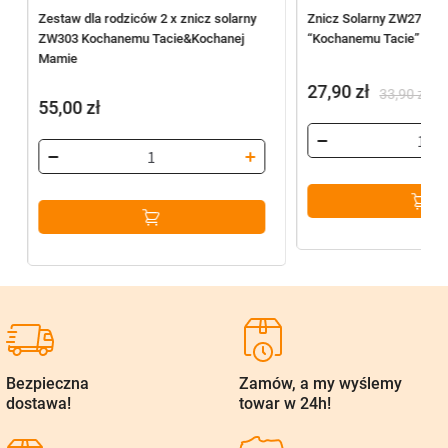
Zestaw dla rodziców 2 x znicz solarny
Znicz Solarny ZW274 Zło
ZW303 Kochanemu Tacie&Kochanej
“Kochanemu Tacie” (26
Mamie
27,90
zł
33,90
zł
55,00
zł
Pierwotna
Aktualna
cena
cena
wynosiła:
wynosi:
33,90 zł.
27,90 zł.
Bezpieczna
Zamów, a my wyślemy
dostawa!
towar w 24h!