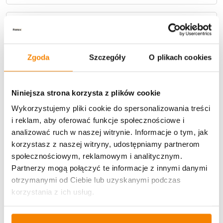
Metody płatności
Zgoda
Szczegóły
O plikach cookies
Niniejsza strona korzysta z plików cookie
Wykorzystujemy pliki cookie do spersonalizowania treści
Potrzebujesz większą ilość? Zapraszamy do naszej
i reklam, aby oferować funkcje społecznościowe i
hurtownii
Przejdź do hurtowni B2B
analizować ruch w naszej witrynie. Informacje o tym, jak
korzystasz z naszej witryny, udostępniamy partnerom
społecznościowym, reklamowym i analitycznym.
Specyfikacja
Partnerzy mogą połączyć te informacje z innymi danymi
otrzymanymi od Ciebie lub uzyskanymi podczas
Opinie klientów
korzystania z ich usług.