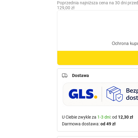
cena
cena
Poprzednia najniższa cena na 30 dni prze
129,00
zł
wynosiła:
wynosi:
149,00 zł.
129,00 zł.
Dostawa
U Ciebie zwykle za
1-3 dni
: od
12,30 zł
Darmowa dostawa:
od 49 zł