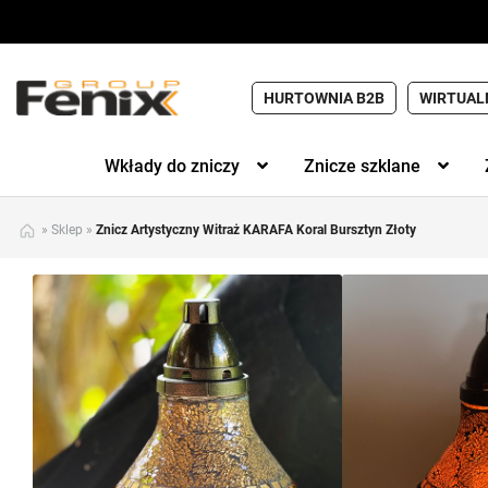
HURTOWNIA B2B
WIRTUAL
Wkłady do zniczy
Znicze szklane
»
Sklep
»
Znicz Artystyczny Witraż KARAFA Koral Bursztyn Złoty