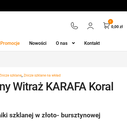
0
0,00
zł
Promocje
Nowości
O nas
Kontakt
,
Znicze szklane
Znicze szklane na wkład
zny Witraż KARAFA Koral
iki szklanej w złoto- bursztynowej