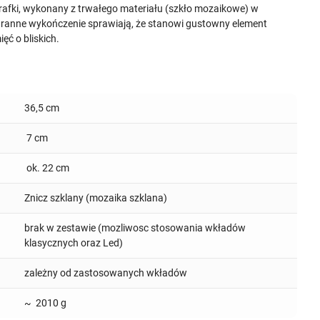
rafki, wykonany z trwałego materiału (szkło mozaikowe) w
staranne wykończenie sprawiają, że stanowi gustowny element
ęć o bliskich.
36,5 cm
7 cm
ok. 22 cm
Znicz szklany (mozaika szklana)
brak w zestawie (mozliwosc stosowania wkładów
klasycznych oraz Led)
zależny od zastosowanych wkładów
~ 2010 g