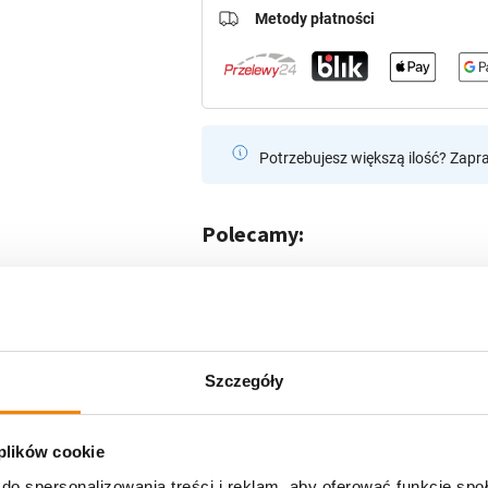
Metody płatności
Potrzebujesz większą ilość? Zapr
Polecamy:
Świeca Led Kopuła lu
lampionów/zniczy (1
Szczegóły
 plików cookie
Znicz Artystyczny Wi
do spersonalizowania treści i reklam, aby oferować funkcje sp