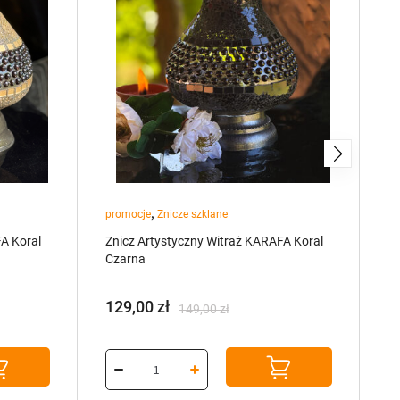
,
promocje
Znicze szklane
A Koral
Znicz Artystyczny Witraż KARAFA Koral
Czarna
129,00
zł
149,00
zł
Pierwotna
Aktualna
cena
cena
wynosiła:
wynosi:
149,00 zł.
129,00 zł.