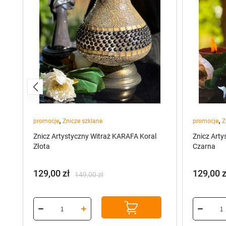
,
,
promocje
Znicze szklane
promocje
Z
Znicz Artystyczny Witraż KARAFA Koral
Znicz Arty
Złota
Czarna
129,00
zł
129,00
z
149,00
zł
Pierwotna
Aktualna
Pierwot
Aktualn
cena
cena
cena
cena
wynosiła:
wynosi:
wynosiła
wynosi:
149,00 zł.
129,00 zł.
149,00 z
129,00 z