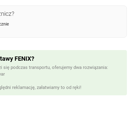
znicz?
cznie
stawy FENIX?
i się podczas transportu, oferujemy dwa rozwiązania:
war
lędni reklamację, załatwiamy to od ręki!