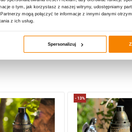
ormacje o tym, jak korzystasz z naszej witryny, udostępniamy p
Partnerzy mogą połączyć te informacje z innymi danymi otrzym
nia z ich usług.
Specyfikacja
Opinie klientów
Spersonalizuj
Z
-
13%