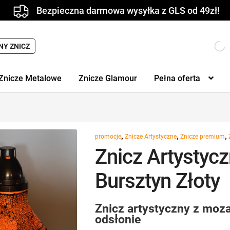
Bezpieczna darmowa wysyłka z GLS od 49zł!
NY ZNICZ
Znicze Metalowe
Znicze Glamour
Pełna oferta
,
,
,
promocje
Znicze Artystyczne
Znicze premium
Znicz Artystyc
Bursztyn Złoty
Znicz artystyczny z moza
odsłonie