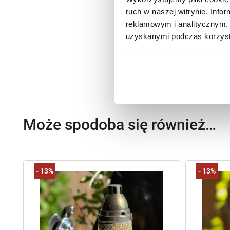
ruch w naszej witrynie. Inf
reklamowym i analitycznym. 
uzyskanymi podczas korzysta
Może spodoba się również…
-
13%
-
13%