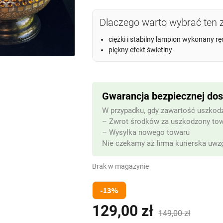
Dlaczego warto wybrać ten 
ciężki i stabilny lampion wykonany rę
piękny efekt świetlny
Gwarancja bezpiecznej do
W przypadku, gdy zawartość uszkodz
– Zwrot środków za uszkodzony to
– Wysyłka nowego towaru
Nie czekamy aż firma kurierska uwzg
Brak w magazynie
-13%
129,00
zł
Pierwotna
Aktualna
149,00
zł