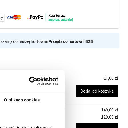
aszamy do naszej hurtownii
Przejdź do hurtowni B2B
27,00
zł
strzana 3D z bateriami do
8 cm)
Dodaj do koszyka
O plikach cookies
149,00
zł
129,00
zł
traż KARAFA Koral Złota
ołecznościowe i analizować