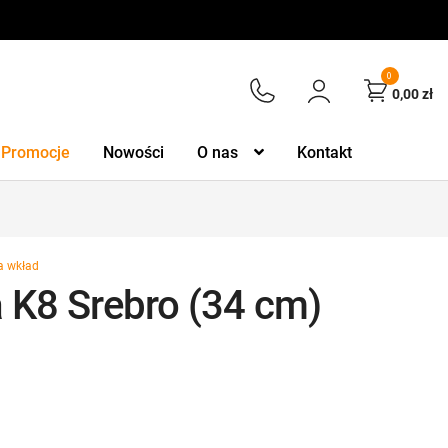
0
0,00
zł
Promocje
Nowości
O nas
Kontakt
a wkład
a K8 Srebro (34 cm)