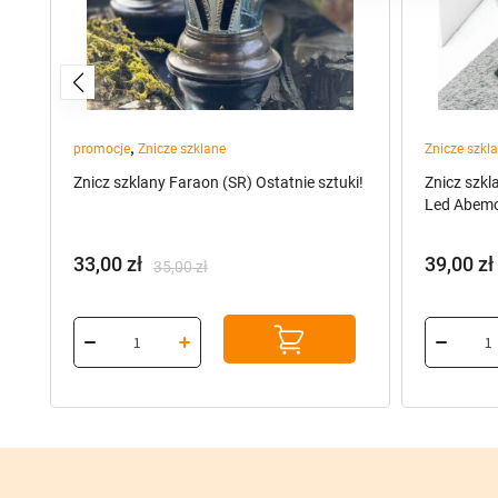
,
promocje
Znicze szklane
Znicze szkl
Znicz szklany Faraon (SR) Ostatnie sztuki!
Znicz szkl
Led Abemo
33,00
zł
39,00
zł
35,00
zł
Pierwotna
Aktualna
cena
cena
wynosiła:
wynosi:
35,00 zł.
33,00 zł.