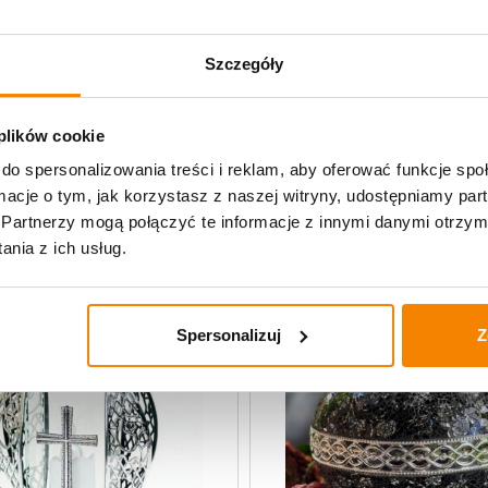
Opinie klientów
Szczegóły
 plików cookie
lane
do spersonalizowania treści i reklam, aby oferować funkcje sp
ormacje o tym, jak korzystasz z naszej witryny, udostępniamy p
Partnerzy mogą połączyć te informacje z innymi danymi otrzym
-
4%
nia z ich usług.
Spersonalizuj
Z