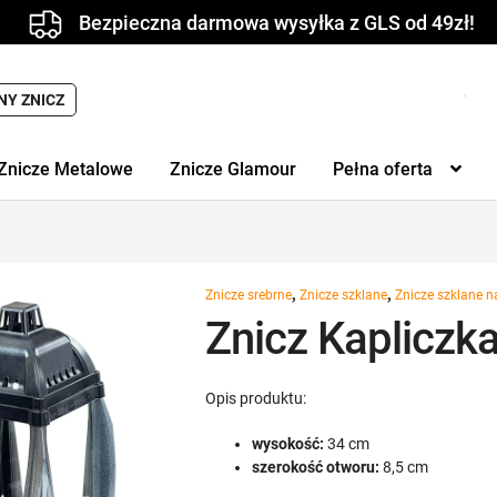
Bezpieczna darmowa wysyłka z GLS od 49zł!
NY ZNICZ
Znicze Metalowe
Znicze Glamour
Pełna oferta
,
,
Znicze srebrne
Znicze szklane
Znicze szklane n
Znicz Kapliczk
Opis produktu:
wysokość:
34 cm
szerokość otworu:
8,5 cm