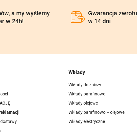
ów, a my wyślemy
Gwarancja zwrot
ar w 24h!
w 14 dni
Wkłady
Wkłady do zniczy
ości
Wkłady parafinowe
ACJĘ
Wkłady olejowe
reklamacji
Wkłady parafinowo – olejowe
i dostawy
Wkłady elektryczne
a