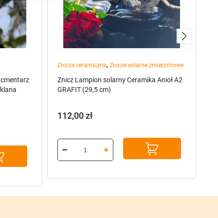
,
Znicze ceramiczne
Znicze solarne zmierzchowe
Zn
a cmentarz
Znicz Lampion solarny Ceramika Anioł A2
Zn
klana
GRAFIT (29,5 cm)
sz
112,00
zł
5