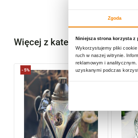
Zgoda
Niniejsza strona korzysta z
Więcej z kategorii Znicze szk
Wykorzystujemy pliki cookie 
ruch w naszej witrynie. Inf
reklamowym i analitycznym. 
-
5%
uzyskanymi podczas korzysta