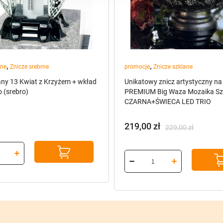
,
,
ane
Znicze srebrne
promocje
Znicze szklane
any 13 Kwiat z Krzyżem + wkład
Unikatowy znicz artystyczny n
 (srebro)
PREMIUM Big Waza Mozaika Sz
CZARNA+ŚWIECA LED TRIO
219,00
zł
229,00
zł
Pierwotna
Aktualna
cena
cena
wynosiła:
wynosi:
229,00 zł.
219,00 zł.