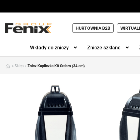
HURTOWNIA B2B
WIRTUAL
Wkłady do zniczy
Znicze szklane
»
Sklep
»
Znicz Kapliczka K8 Srebro (34 cm)