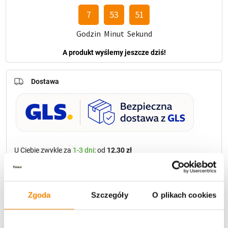
7
53
50
Godzin
Minut
Sekund
A produkt wyślemy jeszcze dziś!
Dostawa
U Ciebie zwykle za
1-3 dni
: od
12,30 zł
Darmowa dostawa:
od 49 zł
Metody płatności
Zgoda
Szczegóły
O plikach cookies