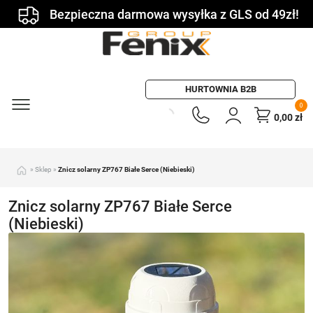
Bezpieczna darmowa wysyłka z GLS od 49zł!
HURTOWNIA B2B
0
0,00
zł
»
Sklep
»
Znicz solarny ZP767 Białe Serce (Niebieski)
Znicz solarny ZP767 Białe Serce
(Niebieski)