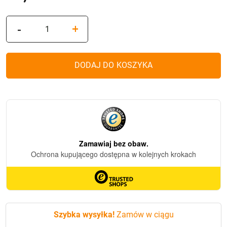
ilość
-
+
Znicz
solarny
ZP767
DODAJ DO KOSZYKA
Białe
Serce
(Niebieski)
Szybka wysyłka!
Zamów w ciągu