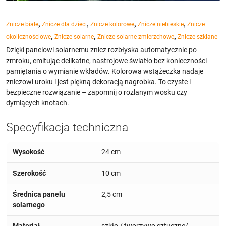
,
,
,
,
Znicze białe
Znicze dla dzieci
Znicze kolorowe
Znicze niebieskie
Znicze
,
,
,
okolicznościowe
Znicze solarne
Znicze solarne zmierzchowe
Znicze szklane
Dzięki panelowi solarnemu znicz rozbłyska automatycznie po
zmroku, emitując delikatne, nastrojowe światło bez konieczności
pamiętania o wymianie wkładów. Kolorowa wstążeczka nadaje
zniczowi uroku i jest piękną dekoracją nagrobka. To czyste i
bezpieczne rozwiązanie – zapomnij o rozlanym wosku czy
dymiących knotach.
Specyfikacja techniczna
Wysokość
24 cm
Szerokość
10 cm
Średnica panelu
2,5 cm
solarnego