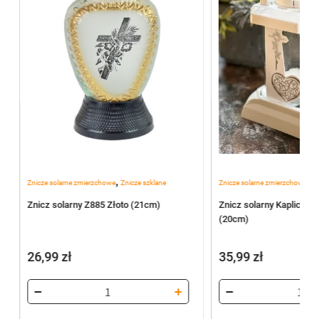
,
,
Znicze solarne zmierzchowe
Znicze szklane
Znicze solarne zmierzchowe
Zn
Znicz solarny Z885 Złoto (21cm)
Znicz solarny Kapliczka 
(20cm)
26,99
zł
35,99
zł