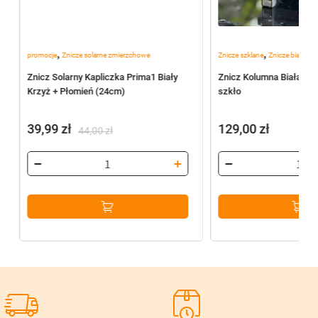
,
,
promocje
Znicze solarne zmierzchowe
Znicze szklane
Znicze białe
Znicz Solarny Kapliczka Prima1 Biały
Znicz Kolumna Biała S
m
Krzyż + Płomień (24cm)
szkło
39,99
zł
129,00
zł
44,00
zł
Pierwotna
Aktualna
cena
cena
wynosiła:
wynosi:
44,00 zł.
39,99 zł.