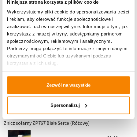
Niniejsza strona korzysta z plików cookie
Wykorzystujemy pliki cookie do spersonalizowania treści
i reklam, aby oferować funkcje społecznościowe i
analizować ruch w naszej witrynie. Informacje o tym, jak
korzystasz z naszej witryny, udostępniamy partnerom
Potrzebujesz większą ilość? Zapraszamy do naszej
hurtownii
Przejdź do hurtowni B2B
społecznościowym, reklamowym i analitycznym.
Partnerzy mogą połączyć te informacje z innymi danymi
otrzymanymi od Ciebie lub uzyskanymi podczas
Polecamy:
korzystania z ich usług.
Znicz solarny Żółte tulipany 798SL
Zezwól na wszystkie
27,00
zł
Dodaj do koszyka
Spersonalizuj
Znicz solarny ZP767 Białe Serce (Różowy)