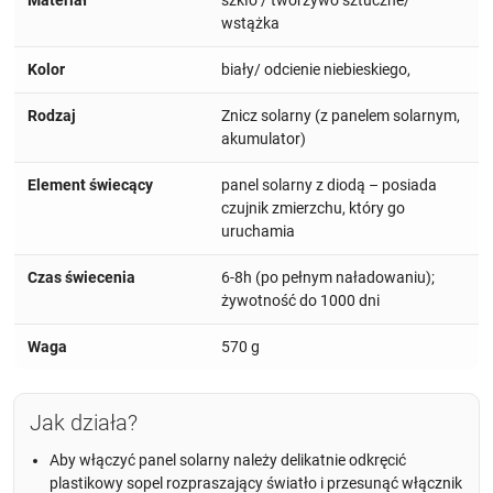
Materiał
szkło / tworzywo sztuczne/
wstążka
Kolor
biały/ odcienie niebieskiego,
Rodzaj
Znicz solarny (z panelem solarnym,
akumulator)
Element świecący
panel solarny z diodą – posiada
czujnik zmierzchu, który go
uruchamia
Czas świecenia
6-8h (po pełnym naładowaniu);
żywotność do 1000 dni
Waga
570 g
Jak działa?
Aby włączyć panel solarny należy delikatnie odkręcić
plastikowy sopel rozpraszający światło i przesunąć włącznik