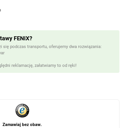
m
stawy FENIX?
i się podczas transportu, oferujemy dwa rozwiązania:
war
lędni reklamację, załatwiamy to od ręki!