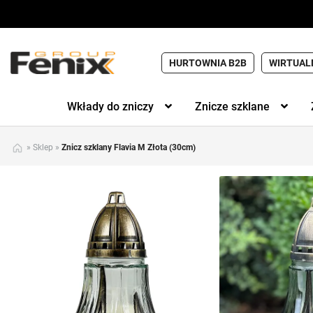
HURTOWNIA B2B
WIRTUAL
Wkłady do zniczy
Znicze szklane
»
Sklep
»
Znicz szklany Flavia M Złota (30cm)