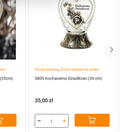
,
erca
Znicze szklane
Znicze szklane na wkład
Zn
 (35cm)
S809 Kochanemu Dziadkowi (34 cm)
Zn
Ma
35,00
zł
1