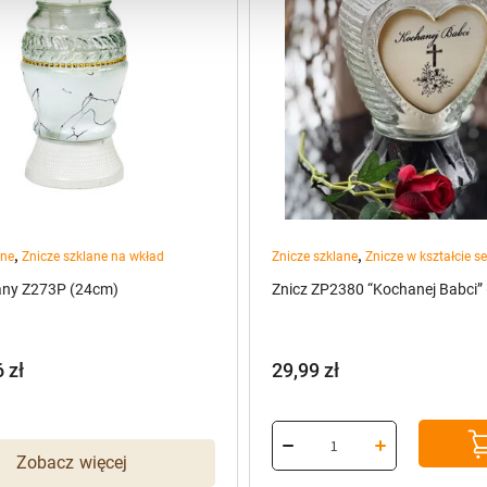
,
,
ane
Znicze szklane na wkład
Znicze szklane
Znicze w kształcie s
lany Z273P (24cm)
Znicz ZP2380 “Kochanej Babci”
6
zł
29,99
zł
Zobacz więcej