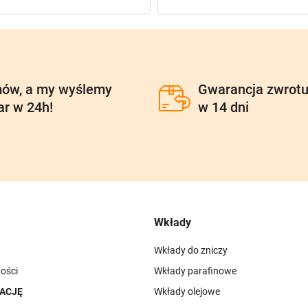
ów, a my wyślemy
Gwarancja zwrot
ar w 24h!
w 14 dni
Wkłady
Wkłady do zniczy
ości
Wkłady parafinowe
ACJĘ
Wkłady olejowe