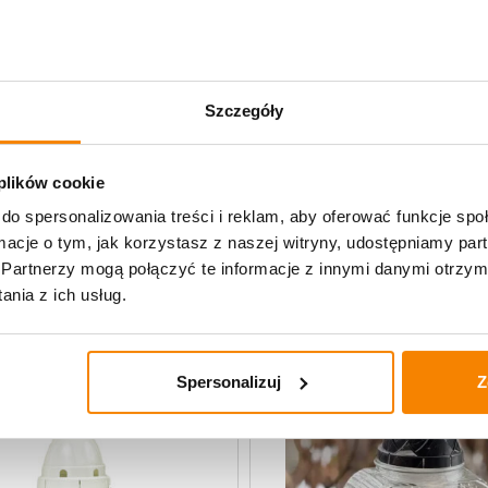
Potrzebujesz większą ilość? Zapr
Specyfikacja
Szczegóły
Opinie klientów
 plików cookie
do spersonalizowania treści i reklam, aby oferować funkcje sp
ormacje o tym, jak korzystasz z naszej witryny, udostępniamy p
lane
Partnerzy mogą połączyć te informacje z innymi danymi otrzym
nia z ich usług.
Spersonalizuj
Z