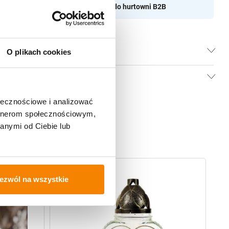
aszamy do naszej hurtownii
Przejdź do hurtowni B2B
O plikach cookies
ołecznościowe i analizować
artnerom społecznościowym,
anymi od Ciebie lub
ezwól na wszystkie