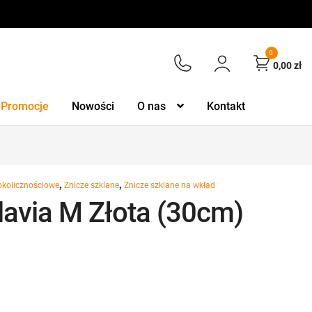
0
0,00
zł
Promocje
Nowości
O nas
Kontakt
,
,
okolicznościowe
Znicze szklane
Znicze szklane na wkład
lavia M Złota (30cm)