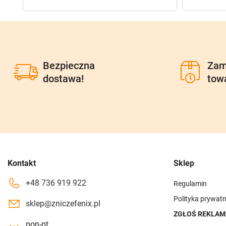
Bezpieczna
Zam
dostawa!
tow
Kontakt
Sklep
+48 736 919 922
Regulamin
Polityka prywatn
sklep@zniczefenix.pl
ZGŁOŚ REKLAM
pon-pt