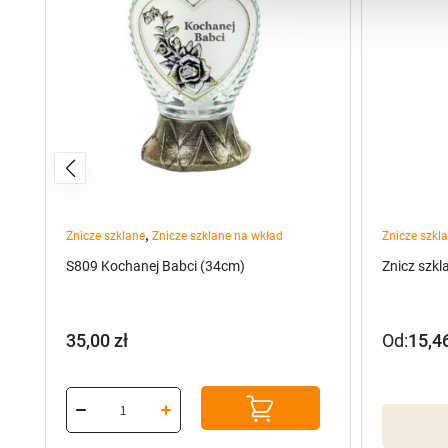
,
Znicze szklane
Znicze szklane na wkład
Znicze szkl
S809 Kochanej Babci (34cm)
Znicz szk
35,00
zł
Od:
15,4