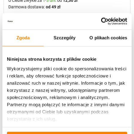
U Ciebie zwykle za
1-3 dni
: od
12,30 zł
Darmowa dostawa:
od 49 zł
Metody płatności
Zgoda
Szczegóły
O plikach cookies
Niniejsza strona korzysta z plików cookie
Wykorzystujemy pliki cookie do spersonalizowania treści
i reklam, aby oferować funkcje społecznościowe i
Potrzebujesz większą ilość? Zapraszamy do naszej
analizować ruch w naszej witrynie. Informacje o tym, jak
hurtownii
Przejdź do hurtowni B2B
korzystasz z naszej witryny, udostępniamy partnerom
społecznościowym, reklamowym i analitycznym.
Partnerzy mogą połączyć te informacje z innymi danymi
Specyfikacja
otrzymanymi od Ciebie lub uzyskanymi podczas
korzystania z ich usług.
Opinie klientów