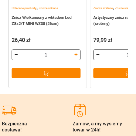
,
,
Polecane produkty
Znicze szklane
Znicze szklane
Znicze srebrne
Znicz Wielkanocny z wkładem Led
Artystyczny znicz na w
ZSz2/T MINI WZ38 (26cm)
(srebrny)
26,40
zł
79,99
zł
Bezpieczna
Zamów, a my wyślemy
dostawa!
towar w 24h!