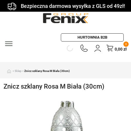
Bezpieczna darmowa wysyłka z GLS od 49zł!
HURTOWNIA B2B
0
0,00
zł
»
Sklep
»
Znicz szklany Rosa M Biała (30cm)
Znicz szklany Rosa M Biała (30cm)