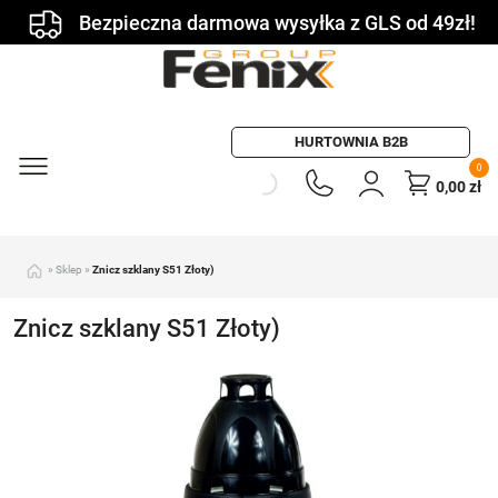
Bezpieczna darmowa wysyłka z GLS od 49zł!
HURTOWNIA B2B
0
0,00
zł
»
Sklep
»
Znicz szklany S51 Złoty)
Znicz szklany S51 Złoty)