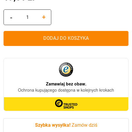
ilość
-
+
Znicz
szklany
S51
DODAJ DO KOSZYKA
Złoty)
Szybka wysyłka!
Zamów dziś