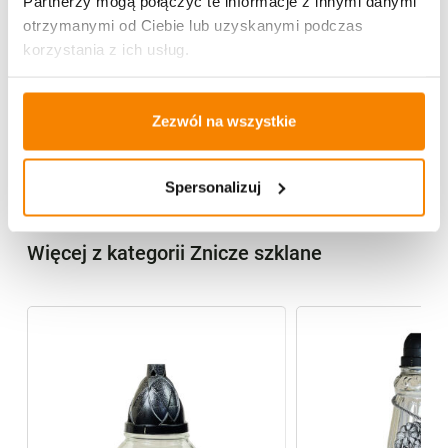
Partnerzy mogą połączyć te informacje z innymi danymi
Potrzebujesz większą ilość? Zapraszamy do naszej
otrzymanymi od Ciebie lub uzyskanymi podczas
hurtownii
Przejdź do hurtowni B2B
korzystania z ich usług.
Specyfikacja
Zezwól na wszystkie
Opinie klientów
Spersonalizuj
Więcej z kategorii Znicze szklane