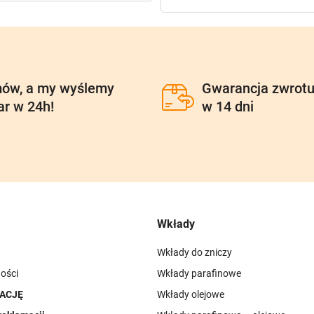
ów, a my wyślemy
Gwarancja zwrot
ar w 24h!
w 14 dni
Wkłady
Wkłady do zniczy
ości
Wkłady parafinowe
ACJĘ
Wkłady olejowe