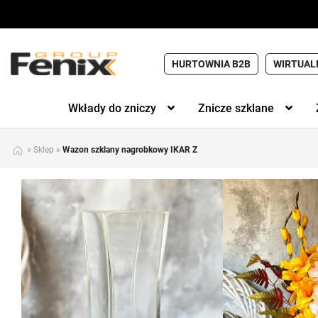
HURTOWNIA B2B
WIRTUAL
Wkłady do zniczy
Znicze szklane
»
Sklep
»
Wazon szklany nagrobkowy IKAR Z