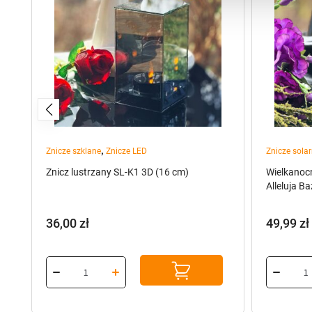
,
ty
Znicze szklane
Znicze LED
Znicze sola
Znicz lustrzany SL-K1 3D (16 cm)
Wielkanoc
Alleluja Ba
36,00
zł
49,99
zł