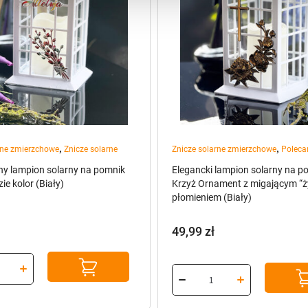
,
,
rne zmierzchowe
Znicze solarne
Znicze solarne zmierzchowe
Poleca
ny lampion solarny na pomnik
Elegancki lampion solarny na p
zie kolor (Biały)
Krzyż Ornament z migającym “
płomieniem (Biały)
49,99
zł