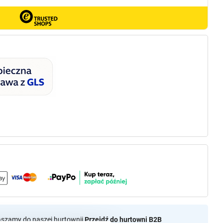
aszamy do naszej hurtownii
Przejdź do hurtowni B2B