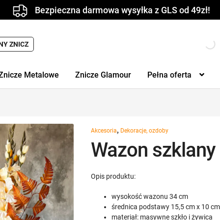
Bezpieczna darmowa wysyłka z GLS od 49zł!
Wyszukiwarka
NY ZNICZ
produktów
Znicze Metalowe
Znicze Glamour
Pełna oferta
,
Akcesoria
Dekoracje, ozdoby
Wazon szklany
Opis produktu:
wysokość wazonu 34 cm
średnica podstawy 15,5 cm x 10 c
materiał: masywne szkło i żywica