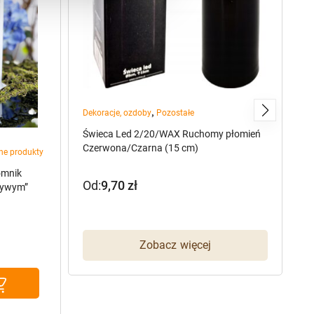
,
Dekoracje, ozdoby
Pozostałe
Świeca Led 2/20/WAX Ruchomy płomień
Czerwona/Czarna (15 cm)
ne produkty
pr
omnik
La
Od:
9,70
zł
żywym”
K
3
P
A
Zobacz więcej
c
c
w
w
38
35