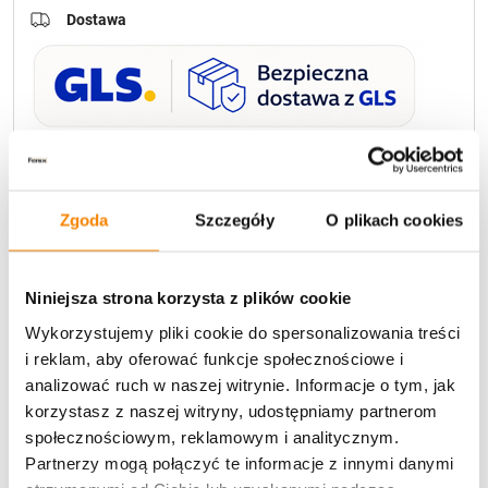
Dostawa
U Ciebie zwykle za
1-3 dni
: od
12,30 zł
Darmowa dostawa:
od 49 zł
Zgoda
Szczegóły
O plikach cookies
Metody płatności
Niniejsza strona korzysta z plików cookie
Wykorzystujemy pliki cookie do spersonalizowania treści
i reklam, aby oferować funkcje społecznościowe i
analizować ruch w naszej witrynie. Informacje o tym, jak
korzystasz z naszej witryny, udostępniamy partnerom
społecznościowym, reklamowym i analitycznym.
Potrzebujesz większą ilość? Zapraszamy do naszej
Partnerzy mogą połączyć te informacje z innymi danymi
hurtownii
Przejdź do hurtowni B2B