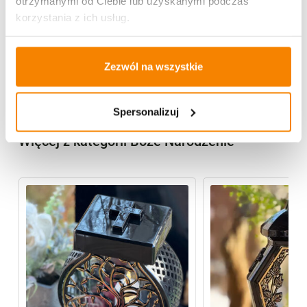
otrzymanymi od Ciebie lub uzyskanymi podczas
korzystania z ich usług.
Opis produktu
Zezwól na wszystkie
Opinie klientów
Spersonalizuj
Więcej z kategorii Boże Narodzenie