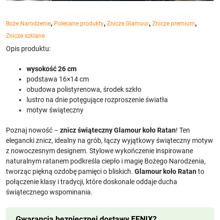
,
,
,
,
Boże Narodzenie
Polecane produkty
Znicze Glamour
Znicze premium
Znicze szklane
Opis produktu:
wysokość 26 cm
podstawa 16×14 cm
obudowa polistyrenowa, środek szkło
lustro na dnie potęgujące rozproszenie światła
motyw świąteczny
Poznaj nowość –
znicz świąteczny Glamour koło Ratan
! Ten
elegancki znicz, idealny na grób, łączy wyjątkowy świąteczny motyw
z nowoczesnym designem. Stylowe wykończenie inspirowane
naturalnym ratanem podkreśla ciepło i magię Bożego Narodzenia,
tworząc piękną ozdobę pamięci o bliskich.
Glamour koło Ratan
to
połączenie klasy i tradycji, które doskonale oddaje ducha
świątecznego wspominania.
Gwarancja bezpiecznej dostawy FENIX?