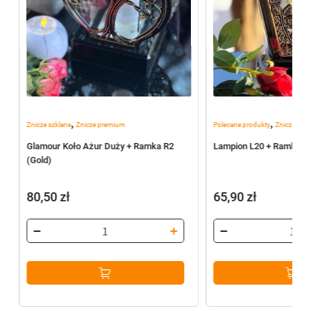
,
,
Znicze szklane
Znicze premium
Polecane produkty
Znicze szkl
Glamour Koło Ażur Duży + Ramka R2
Lampion L20 + Ramka R4
(Gold)
80,50
zł
65,90
zł