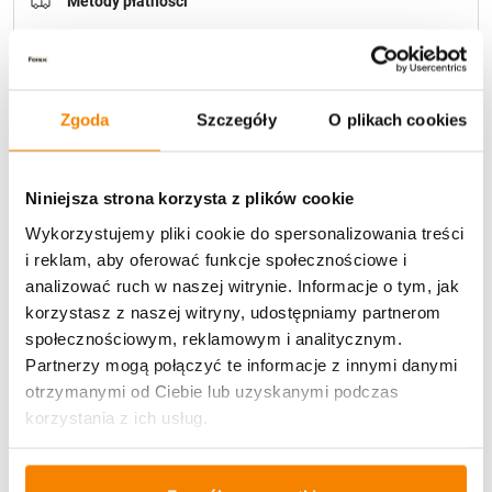
Metody płatności
Zgoda
Szczegóły
O plikach cookies
Potrzebujesz większą ilość? Zapraszamy do naszej
Niniejsza strona korzysta z plików cookie
hurtownii
Przejdź do hurtowni B2B
Wykorzystujemy pliki cookie do spersonalizowania treści
i reklam, aby oferować funkcje społecznościowe i
analizować ruch w naszej witrynie. Informacje o tym, jak
Opis produktu
korzystasz z naszej witryny, udostępniamy partnerom
społecznościowym, reklamowym i analitycznym.
Specyfikacja
Partnerzy mogą połączyć te informacje z innymi danymi
otrzymanymi od Ciebie lub uzyskanymi podczas
korzystania z ich usług.
Opinie klientów