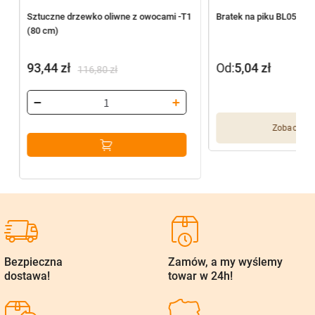
Sztuczne drzewko oliwne z owocami -T1
Bratek na piku BL055/J
(80 cm)
93,44
zł
Od:
5,04
zł
116,80
zł
Pierwotna
Aktualna
cena
cena
wynosiła:
wynosi:
Zobacz wię
116,80 zł.
93,44 zł.
Bezpieczna
Zamów, a my wyślemy
dostawa!
towar w 24h!