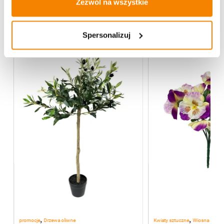
Zezwól na wszystkie
Więcej z kategorii FENIX Home Decor
Spersonalizuj
-
20%
,
,
promocje
Drzewa oliwne
Kwiaty sztuczne
Wiosna