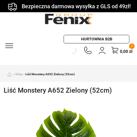
Bezpieczna darmowa wysyłka z GLS od 49zł!
HURTOWNIA B2B
0
0,00
zł
»
Sklep
»
Liść Monstery A652 Zielony (52cm)
Liść Monstery A652 Zielony (52cm)