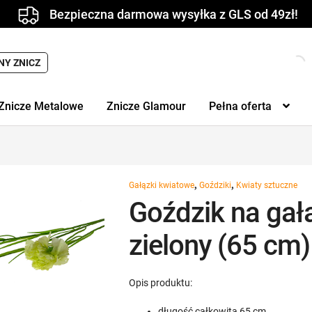
Bezpieczna darmowa wysyłka z GLS od 49zł!
Wyszukiwarka
NY ZNICZ
produktów
Znicze Metalowe
Znicze Glamour
Pełna oferta
,
,
Gałązki kwiatowe
Goździki
Kwiaty sztuczne
Goździk na gał
zielony (65 cm)
Opis produktu:
długość całkowita 65 cm