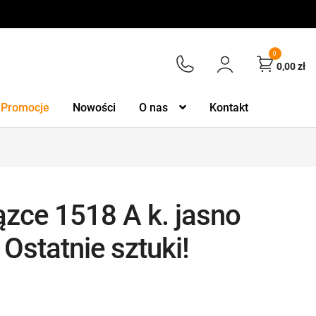
0
0,00
zł
Promocje
Nowości
O nas
Kontakt
ązce 1518 A k. jasno
 Ostatnie sztuki!