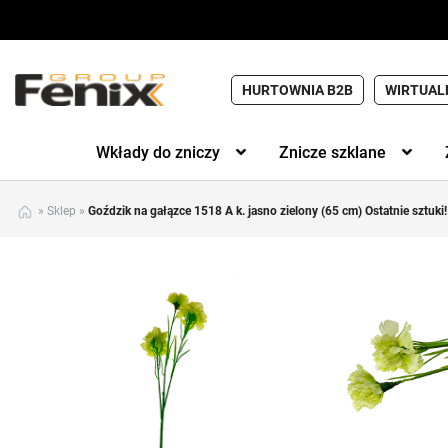
HURTOWNIA B2B
WIRTUAL
Wkłady do zniczy
Znicze szklane
»
Sklep
»
Goździk na gałązce 1518 A k. jasno zielony (65 cm) Ostatnie sztuki!