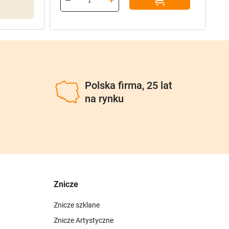
101,40 zł.
81,12 zł.
96
77
u
Polska firma, 25 lat
na rynku
Znicze
Znicze szklane
Znicze Artystyczne