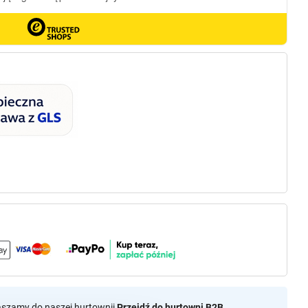
aszamy do naszej hurtownii
Przejdź do hurtowni B2B