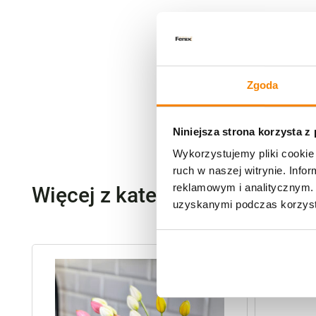
Zgoda
Niniejsza strona korzysta z
Wykorzystujemy pliki cookie 
ruch w naszej witrynie. Inf
reklamowym i analitycznym. 
Więcej z kategorii Kwiaty szt
uzyskanymi podczas korzysta