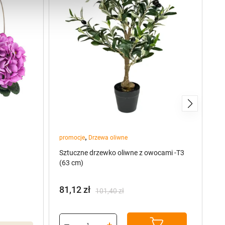
,
promocje
Drzewa oliwne
pr
Sztuczne drzewko oliwne z owocami -T3
Sz
(63 cm)
(7
81,12
zł
7
101,40
zł
Pierwotna
Aktualna
P
A
cena
cena
c
c
wynosiła:
wynosi:
w
w