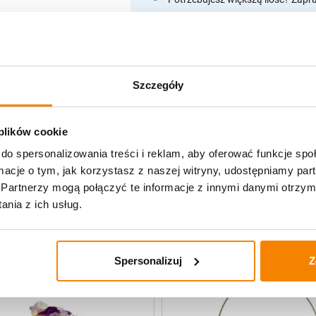
Opis produktu
Szczegóły
Specyfikacja
Opinie klientów
 plików cookie
do spersonalizowania treści i reklam, aby oferować funkcje sp
ormacje o tym, jak korzystasz z naszej witryny, udostępniamy p
Partnerzy mogą połączyć te informacje z innymi danymi otrzym
uczne
nia z ich usług.
Spersonalizuj
Z