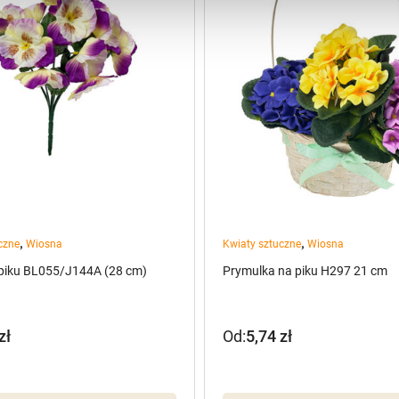
,
,
czne
Wiosna
Kwiaty sztuczne
Wiosna
 piku BL055/J144A (28 cm)
Prymulka na piku H297 21 cm
zł
Od:
5,74
zł