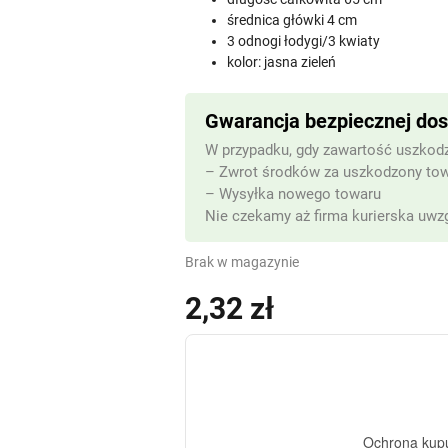
średnica główki 4 cm
3 odnogi łodygi/3 kwiaty
kolor: jasna zieleń
Gwarancja bezpiecznej do
W przypadku, gdy zawartość uszkodz
– Zwrot środków za uszkodzony to
– Wysyłka nowego towaru
Nie czekamy aż firma kurierska uwzg
Brak w magazynie
2,32
zł
(z VAT)