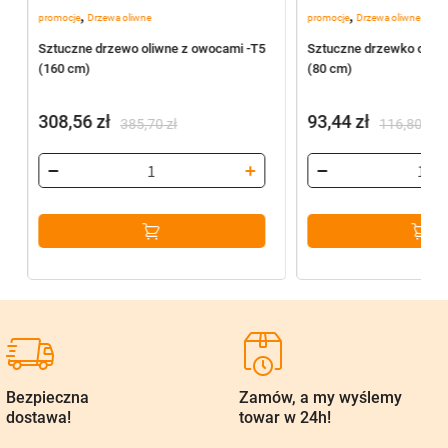
,
,
promocje
Drzewa oliwne
promocje
Drzewa oliwne
2
Sztuczne drzewo oliwne z owocami -T5
Sztuczne drzewko oliwn
(160 cm)
(80 cm)
308,56
zł
93,44
zł
385,70
zł
116,80
zł
Pierwotna
Aktualna
Pierwotna
Aktualna
cena
cena
cena
cena
wynosiła:
wynosi:
wynosiła:
wynosi:
385,70 zł.
308,56 zł.
116,80 zł.
93,44 zł.
Bezpieczna
Zamów, a my wyślemy
dostawa!
towar w 24h!