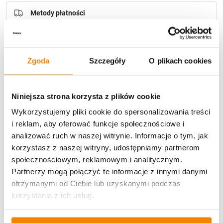
Metody płatności
Zgoda
Szczegóły
O plikach cookies
Niniejsza strona korzysta z plików cookie
Potrzebujesz większą ilość? Zapraszamy do naszej
hurtownii
Przejdź do hurtowni B2B
Wykorzystujemy pliki cookie do spersonalizowania treści
i reklam, aby oferować funkcje społecznościowe i
analizować ruch w naszej witrynie. Informacje o tym, jak
korzystasz z naszej witryny, udostępniamy partnerom
Opis produktu
społecznościowym, reklamowym i analitycznym.
Partnerzy mogą połączyć te informacje z innymi danymi
Specyfikacja
otrzymanymi od Ciebie lub uzyskanymi podczas
korzystania z ich usług.
Opinie klientów