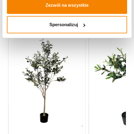
Zezwól na wszystkie
Więcej z kategorii Kwiaty sztuczne
Spersonalizuj
%
-
20%