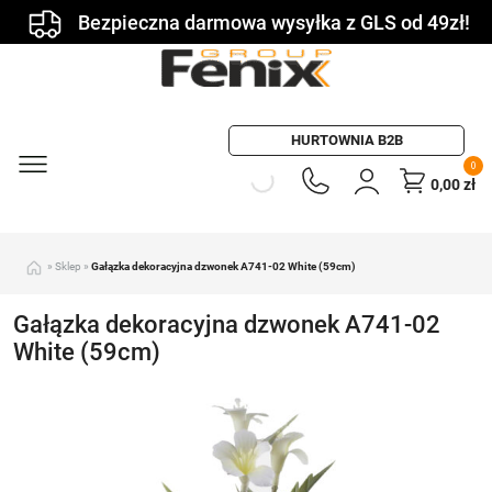
Bezpieczna darmowa wysyłka z GLS od 49zł!
HURTOWNIA B2B
0
0,00
zł
»
Sklep
»
Gałązka dekoracyjna dzwonek A741-02 White (59cm)
Gałązka dekoracyjna dzwonek A741-02
White (59cm)