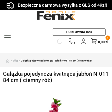
Bezpieczna darmowa wysyłka z GLS od 49zł!
HURTOWNIA B2B
0
0,00
zł
»
Sklep
»
Gałązka pojedyncza kwitnąca jabłoń N-011 84 cm ( ciemny róż)
Gałązka pojedyncza kwitnąca jabłoń N-011
84 cm ( ciemny róż)