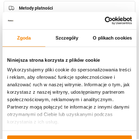
Metody płatności
Zgoda
Szczegóły
O plikach cookies
Niniejsza strona korzysta z plików cookie
Potrzebujesz większą ilość? Zapraszamy do naszej
hurtownii
Przejdź do hurtowni B2B
Wykorzystujemy pliki cookie do spersonalizowania treści
i reklam, aby oferować funkcje społecznościowe i
analizować ruch w naszej witrynie. Informacje o tym, jak
korzystasz z naszej witryny, udostępniamy partnerom
Opis produktu
społecznościowym, reklamowym i analitycznym.
Partnerzy mogą połączyć te informacje z innymi danymi
Specyfikacja
otrzymanymi od Ciebie lub uzyskanymi podczas
korzystania z ich usług.
Opinie klientów