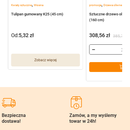
,
,
Kwiaty sztuczne
Wiosna
promocje
Drzewa oliwne
2
Tulipan gumowany K25 (45 cm)
Sztuczne drzewo oliwne
(160 cm)
Od:
5,32
zł
308,56
zł
385,70
zł
Pierwotna
Aktualna
cena
cena
wynosiła:
wynosi:
Zobacz więcej
385,70 zł.
308,56 zł.
Bezpieczna
Zamów, a my wyślemy
dostawa!
towar w 24h!