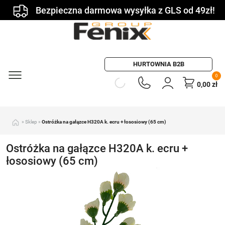
Bezpieczna darmowa wysyłka z GLS od 49zł!
HURTOWNIA B2B
0
0,00
zł
»
Sklep
»
Ostróżka na gałązce H320A k. ecru + łososiowy (65 cm)
Ostróżka na gałązce H320A k. ecru +
łososiowy (65 cm)