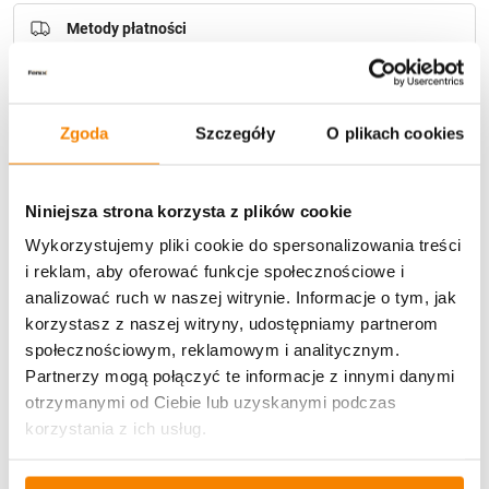
Metody płatności
Zgoda
Szczegóły
O plikach cookies
Niniejsza strona korzysta z plików cookie
Potrzebujesz większą ilość? Zapraszamy do naszej
hurtownii
Przejdź do hurtowni B2B
Wykorzystujemy pliki cookie do spersonalizowania treści
i reklam, aby oferować funkcje społecznościowe i
analizować ruch w naszej witrynie. Informacje o tym, jak
korzystasz z naszej witryny, udostępniamy partnerom
Opis produktu
społecznościowym, reklamowym i analitycznym.
Partnerzy mogą połączyć te informacje z innymi danymi
Specyfikacja
otrzymanymi od Ciebie lub uzyskanymi podczas
korzystania z ich usług.
Opinie klientów