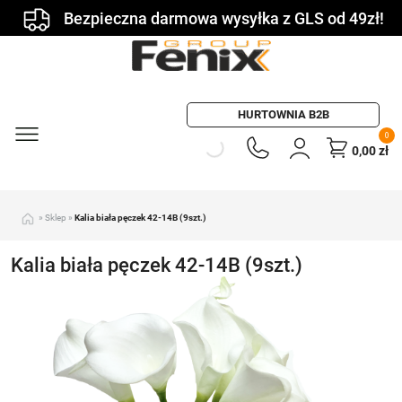
Bezpieczna darmowa wysyłka z GLS od 49zł!
HURTOWNIA B2B
0
0,00
zł
»
Sklep
»
Kalia biała pęczek 42-14B (9szt.)
Kalia biała pęczek 42-14B (9szt.)