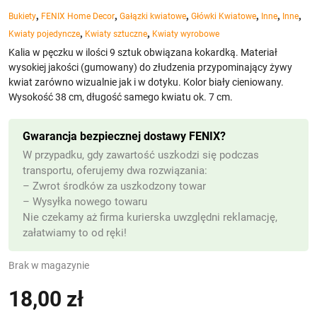
,
,
,
,
,
,
Bukiety
FENIX Home Decor
Gałązki kwiatowe
Główki Kwiatowe
Inne
Inne
,
,
Kwiaty pojedyncze
Kwiaty sztuczne
Kwiaty wyrobowe
Kalia w pęczku w ilości 9 sztuk obwiązana kokardką. Materiał
wysokiej jakości (gumowany) do złudzenia przypominający żywy
kwiat zarówno wizualnie jak i w dotyku. Kolor biały cieniowany.
Wysokość 38 cm, długość samego kwiatu ok. 7 cm.
Gwarancja bezpiecznej dostawy FENIX?
W przypadku, gdy zawartość uszkodzi się podczas
transportu, oferujemy dwa rozwiązania:
– Zwrot środków za uszkodzony towar
– Wysyłka nowego towaru
Nie czekamy aż firma kurierska uwzględni reklamację,
załatwiamy to od ręki!
Brak w magazynie
18,00
zł
(z VAT)