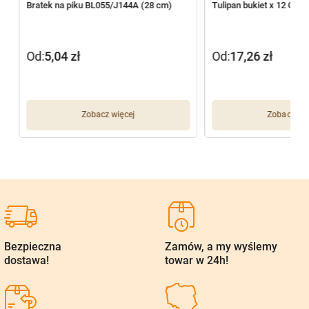
2
Bratek na piku BL055/J144A (28 cm)
Tulipan bukiet x 12 G01
Od:
5,04
zł
Od:
17,26
zł
Zobacz więcej
Zobacz wię
Bezpieczna
Zamów, a my wyślemy
dostawa!
towar w 24h!