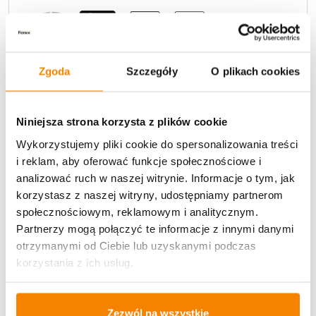
Zgoda
Szczegóły
O plikach cookies
Potrzebujesz większą ilość? Zapraszamy do naszej
Niniejsza strona korzysta z plików cookie
hurtownii
Przejdź do hurtowni B2B
Wykorzystujemy pliki cookie do spersonalizowania treści
i reklam, aby oferować funkcje społecznościowe i
analizować ruch w naszej witrynie. Informacje o tym, jak
Opis produktu
korzystasz z naszej witryny, udostępniamy partnerom
społecznościowym, reklamowym i analitycznym.
Specyfikacja
Partnerzy mogą połączyć te informacje z innymi danymi
otrzymanymi od Ciebie lub uzyskanymi podczas
Opinie klientów
korzystania z ich usług.
Zezwól na wszystkie