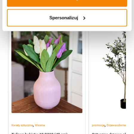
Spersonalizuj
,
,
Kwiaty sztuczne
Wiosna
promocje
Drzewa oliwne