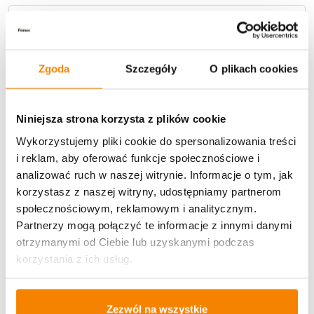
Metody płatności
Zgoda
Szczegóły
O plikach cookies
Niniejsza strona korzysta z plików cookie
Wykorzystujemy pliki cookie do spersonalizowania treści
Potrzebujesz większą ilość? Zapraszamy do naszej
i reklam, aby oferować funkcje społecznościowe i
hurtownii
Przejdź do hurtowni B2B
analizować ruch w naszej witrynie. Informacje o tym, jak
korzystasz z naszej witryny, udostępniamy partnerom
społecznościowym, reklamowym i analitycznym.
Specyfikacja
Partnerzy mogą połączyć te informacje z innymi danymi
otrzymanymi od Ciebie lub uzyskanymi podczas
Opinie klientów
korzystania z ich usług.
Zezwól na wszystkie
Więcej z kategorii Kwiaty sztuczne