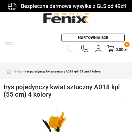
Bezpieczna darmowa wysyłka z GLS od 49zł!
HURTOWNIA B2B
0
0,00
zł
»
Sklep
»
Irys pojedynczy kwiat sztuczny A018 kpl (55 cm) 4 kolory
Irys pojedynczy kwiat sztuczny A018 kpl
(55 cm) 4 kolory