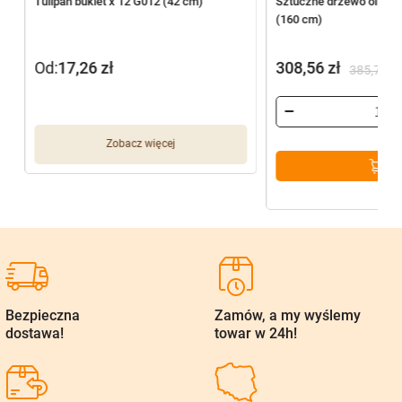
Tulipan bukiet x 12 G012 (42 cm)
Sztuczne drzewo oliwne
(160 cm)
Od:
17,26
zł
308,56
zł
385,70
zł
Pierwotna
Aktualna
cena
cena
wynosiła:
wynosi:
Zobacz więcej
385,70 zł.
308,56 zł.
Bezpieczna
Zamów, a my wyślemy
dostawa!
towar w 24h!