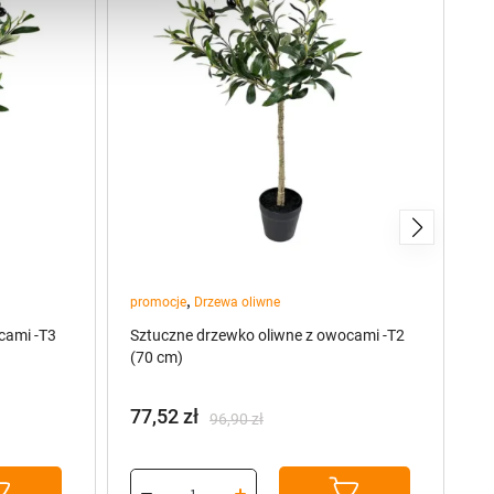
,
promocje
Drzewa oliwne
Kw
cami -T3
Sztuczne drzewko oliwne z owocami -T2
Br
(70 cm)
77,52
zł
O
96,90
zł
Pierwotna
Aktualna
cena
cena
wynosiła:
wynosi: