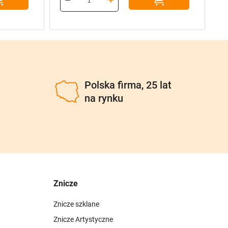
96,90 zł.
77,52 zł.
u
Polska firma, 25 lat
na rynku
Znicze
Znicze szklane
Znicze Artystyczne