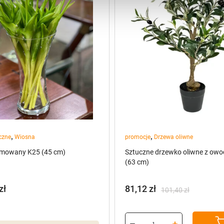
,
,
czne
Wiosna
promocje
Drzewa oliwne
umowany K25 (45 cm)
Sztuczne drzewko oliwne z owo
(63 cm)
zł
81,12
zł
101,40
zł
Pierwotna
Aktualna
cena
cena
wynosiła:
wynosi: