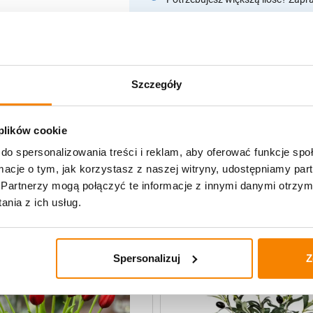
Opis produktu
Szczegóły
Specyfikacja
Opinie klientów
 plików cookie
do spersonalizowania treści i reklam, aby oferować funkcje sp
ormacje o tym, jak korzystasz z naszej witryny, udostępniamy p
Partnerzy mogą połączyć te informacje z innymi danymi otrzym
uczne
nia z ich usług.
-
20%
Spersonalizuj
Z