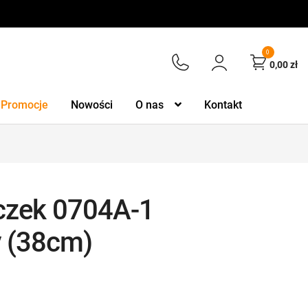
0
0,00
zł
Promocje
Nowości
O nas
Kontakt
czek 0704A-1
 (38cm)