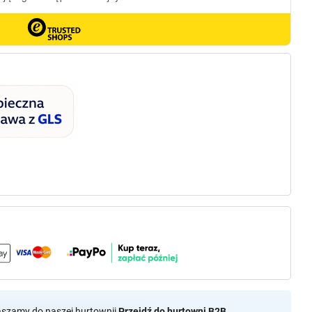
aszamy do naszej hurtownii
Przejdź do hurtowni B2B