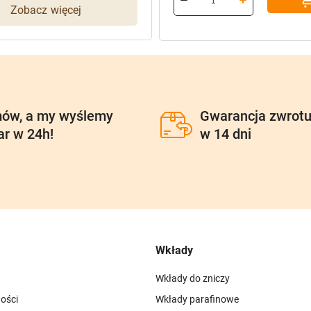
Zobacz więcej
101,40 zł.
81,12 zł.
ów, a my wyślemy
Gwarancja zwrot
ar w 24h!
w 14 dni
Wkłady
Wkłady do zniczy
ości
Wkłady parafinowe