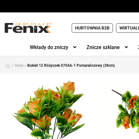
HURTOWNIA B2B
WIRTUAL
Wkłady do zniczy
Znicze szklane
»
Sklep
»
Bukiet 12 Różyczek 0704A-1 Pomarańczowy (38cm)