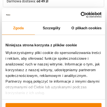
Darmowa dostawa:
od 49 zł
Metody płatności
Zgoda
Szczegóły
O plikach cookies
Niniejsza strona korzysta z plików cookie
Wykorzystujemy pliki cookie do spersonalizowania treści
i reklam, aby oferować funkcje społecznościowe i
Potrzebujesz większą ilość? Zapraszamy do naszej
hurtownii
Przejdź do hurtowni B2B
analizować ruch w naszej witrynie. Informacje o tym, jak
korzystasz z naszej witryny, udostępniamy partnerom
społecznościowym, reklamowym i analitycznym.
Partnerzy mogą połączyć te informacje z innymi danymi
Specyfikacja
otrzymanymi od Ciebie lub uzyskanymi podczas
korzystania z ich usług.
Opinie klientów