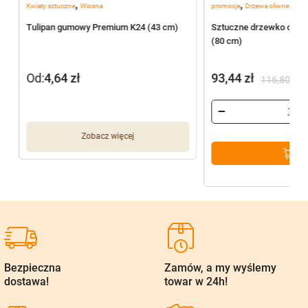
,
,
Kwiaty sztuczne
Wiosna
promocje
Drzewa oliwne
Tulipan gumowy Premium K24 (43 cm)
Sztuczne drzewko oliwn
(80 cm)
Od:
4,64
zł
93,44
zł
116,80
zł
Pierwotna
Aktualna
cena
cena
wynosiła:
wynosi:
Zobacz więcej
116,80 zł.
93,44 zł.
Bezpieczna
Zamów, a my wyślemy
dostawa!
towar w 24h!