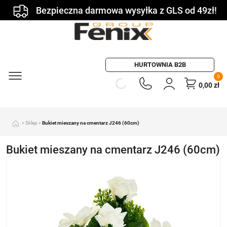
Bezpieczna darmowa wysyłka z GLS od 49zł!
HURTOWNIA B2B
0
0,00
zł
»
Sklep
»
Bukiet mieszany na cmentarz J246 (60cm)
Bukiet mieszany na cmentarz J246 (60cm)