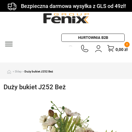
Bezpieczna darmowa wysyłka z GLS od 49zł!
HURTOWNIA B2B
0
0,00
zł
»
Sklep
»
Duży bukiet J252 Beż
Duży bukiet J252 Beż