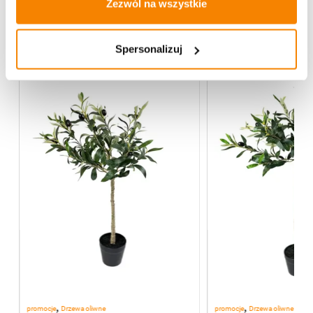
Zezwól na wszystkie
Więcej z kategorii Kwiaty sztuczne
Spersonalizuj
-
20%
,
,
promocje
Drzewa oliwne
promocje
Drzewa oliwne