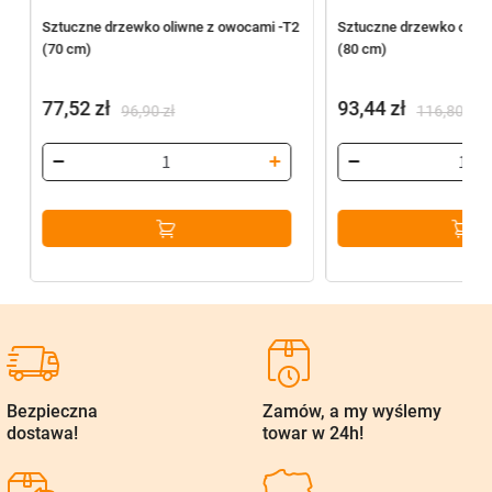
Sztuczne drzewko oliwne z owocami -T2
Sztuczne drzewko oliwn
(70 cm)
(80 cm)
77,52
zł
93,44
zł
96,90
zł
116,80
zł
Pierwotna
Aktualna
Pierwotna
Aktualna
cena
cena
cena
cena
wynosiła:
wynosi:
wynosiła:
wynosi:
96,90 zł.
77,52 zł.
116,80 zł.
93,44 zł.
Bezpieczna
Zamów, a my wyślemy
dostawa!
towar w 24h!