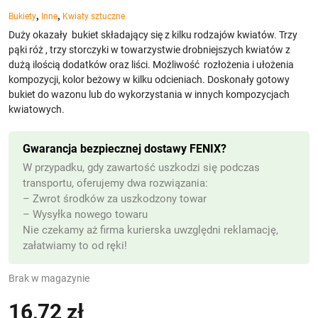
,
,
Bukiety
Inne
Kwiaty sztuczne
Duży okazały bukiet składający się z kilku rodzajów kwiatów. Trzy
pąki róż , trzy storczyki w towarzystwie drobniejszych kwiatów z
dużą ilością dodatków oraz liści. Możliwość rozłożenia i ułożenia
kompozycji, kolor beżowy w kilku odcieniach. Doskonały gotowy
bukiet do wazonu lub do wykorzystania w innych kompozycjach
kwiatowych.
Gwarancja bezpiecznej dostawy FENIX?
W przypadku, gdy zawartość uszkodzi się podczas
transportu, oferujemy dwa rozwiązania:
– Zwrot środków za uszkodzony towar
– Wysyłka nowego towaru
Nie czekamy aż firma kurierska uwzględni reklamację,
załatwiamy to od ręki!
Brak w magazynie
16,72
zł