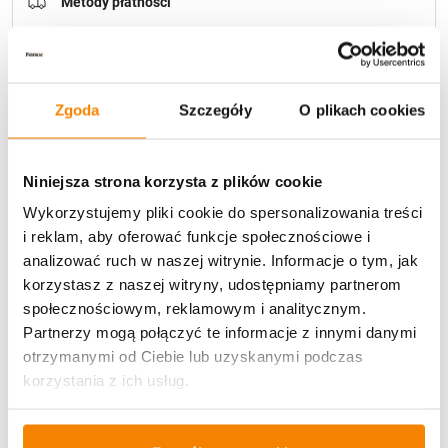
Metody płatności
Zgoda
Szczegóły
O plikach cookies
Potrzebujesz większą ilość? Zapraszamy do naszej
Niniejsza strona korzysta z plików cookie
hurtownii
Przejdź do hurtowni B2B
Wykorzystujemy pliki cookie do spersonalizowania treści
i reklam, aby oferować funkcje społecznościowe i
analizować ruch w naszej witrynie. Informacje o tym, jak
Opis produktu
korzystasz z naszej witryny, udostępniamy partnerom
społecznościowym, reklamowym i analitycznym.
Specyfikacja
Partnerzy mogą połączyć te informacje z innymi danymi
otrzymanymi od Ciebie lub uzyskanymi podczas
korzystania z ich usług.
Opinie klientów