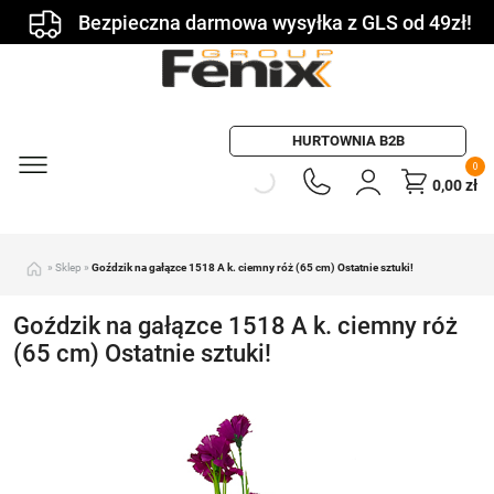
Bezpieczna darmowa wysyłka z GLS od 49zł!
HURTOWNIA B2B
0
0,00
zł
»
Sklep
»
Goździk na gałązce 1518 A k. ciemny róż (65 cm) Ostatnie sztuki!
Goździk na gałązce 1518 A k. ciemny róż
(65 cm) Ostatnie sztuki!