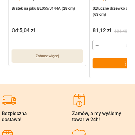
Bratek na piku BL055/J144A (28 cm)
Sztuczne drzewko oliwn
(63 cm)
Od:
5,04
zł
81,12
zł
101,40
zł
Pierwotna
Aktualna
cena
cena
wynosiła:
wynosi:
Zobacz więcej
101,40 zł.
81,12 zł.
Bezpieczna
Zamów, a my wyślemy
dostawa!
towar w 24h!