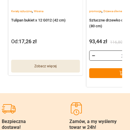
,
,
Kwiaty sztuczne
Wiosna
promocje
Drzewa oliwne
Tulipan bukiet x 12 G012 (42 cm)
Sztuczne drzewko oliwn
(80 cm)
Od:
17,26
zł
93,44
zł
116,80
zł
Pierwotna
Aktualna
cena
cena
wynosiła:
wynosi:
Zobacz więcej
116,80 zł.
93,44 zł.
Bezpieczna
Zamów, a my wyślemy
dostawa!
towar w 24h!