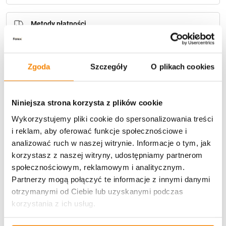
Metody płatności
Zgoda
Szczegóły
O plikach cookies
Niniejsza strona korzysta z plików cookie
Potrzebujesz większą ilość? Zapraszamy do naszej
Wykorzystujemy pliki cookie do spersonalizowania treści
hurtownii
Przejdź do hurtowni B2B
i reklam, aby oferować funkcje społecznościowe i
analizować ruch w naszej witrynie. Informacje o tym, jak
korzystasz z naszej witryny, udostępniamy partnerom
Opis produktu
społecznościowym, reklamowym i analitycznym.
Partnerzy mogą połączyć te informacje z innymi danymi
Specyfikacja
otrzymanymi od Ciebie lub uzyskanymi podczas
korzystania z ich usług.
Opinie klientów