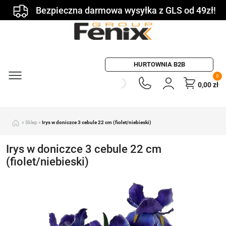
Bezpieczna darmowa wysyłka z GLS od 49zł!
HURTOWNIA B2B
0
0,00
zł
»
Sklep
»
Irys w doniczce 3 cebule 22 cm (fiolet/niebieski)
Irys w doniczce 3 cebule 22 cm
(fiolet/niebieski)