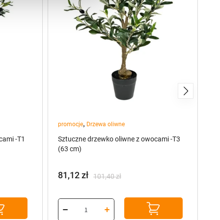
,
promocje
Drzewa oliwne
Kw
cami -T1
Sztuczne drzewko oliwne z owocami -T3
Br
(63 cm)
81,12
zł
O
101,40
zł
Pierwotna
Aktualna
cena
cena
wynosiła:
wynosi:
101,40 zł.
81,12 zł.