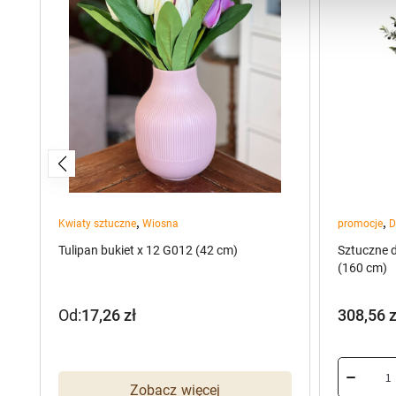
,
,
Kwiaty sztuczne
Wiosna
promocje
D
Tulipan bukiet x 12 G012 (42 cm)
Sztuczne 
(160 cm)
Od:
17,26
zł
308,56
z
Pierwot
Aktualn
cena
cena
wynosiła
wynosi:
Zobacz więcej
385,70 z
308,56 z