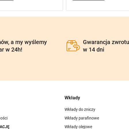
ów, a my wyślemy
Gwarancja zwrot
ar w 24h!
w 14 dni
Wkłady
Wkłady do zniczy
ości
Wkłady parafinowe
ACJĘ
Wkłady olejowe