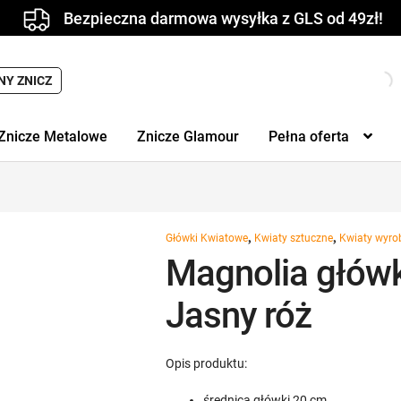
Bezpieczna darmowa wysyłka z GLS od 49zł!
Wyszukiwarka
NY ZNICZ
produktów
Znicze Metalowe
Znicze Glamour
Pełna oferta
,
,
Główki Kwiatowe
Kwiaty sztuczne
Kwiaty wyr
Magnolia głów
Jasny róż
Opis produktu:
średnica główki 20 cm