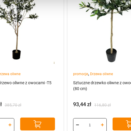
,
rzewa oliwne
promocje
Drzewa oliwne
drzewo oliwne z owocami -T5
Sztuczne drzewko oliwne z owo
(80 cm)
ł
93,44
zł
385,70
zł
116,80
zł
na
a
Pierwotna
Aktualna
cena
cena
:
wynosiła:
wynosi:
ł.
ł.
116,80 zł.
93,44 zł.