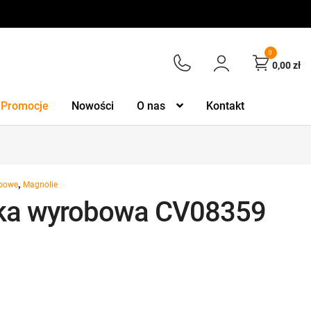
0
0,00
zł
Promocje
Nowości
O nas
Kontakt
,
obowe
Magnolie
ka wyrobowa CV08359