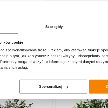
Opis produktu
Szczegóły
Specyfikacja
Opinie klientów
 plików cookie
do spersonalizowania treści i reklam, aby oferować funkcje sp
ormacje o tym, jak korzystasz z naszej witryny, udostępniamy p
uczne
Partnerzy mogą połączyć te informacje z innymi danymi otrzym
nia z ich usług.
-
20%
Spersonalizuj
Z