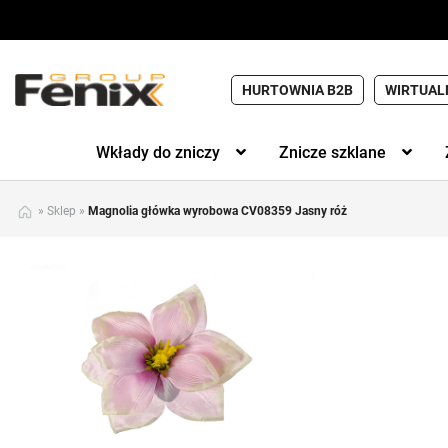
HURTOWNIA B2B
WIRTUAL
Wkłady do zniczy
Znicze szklane
»
Sklep
»
Magnolia główka wyrobowa CV08359 Jasny róż