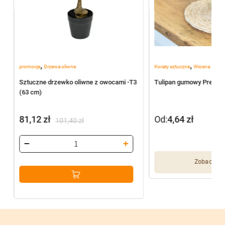
,
,
promocje
Drzewa oliwne
Kwiaty sztuczne
Wiosna
2
Sztuczne drzewko oliwne z owocami -T3
Tulipan gumowy Premiu
(63 cm)
81,12
zł
Od:
4,64
zł
101,40
zł
Pierwotna
Aktualna
cena
cena
wynosiła:
wynosi:
Zobacz wię
101,40 zł.
81,12 zł.