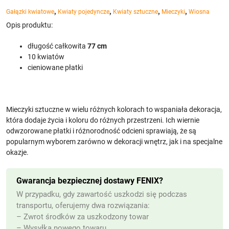
,
,
,
,
Gałązki kwiatowe
Kwiaty pojedyncze
Kwiaty sztuczne
Mieczyki
Wiosna
Opis produktu:
długość całkowita
77 cm
10 kwiatów
cieniowane płatki
Mieczyki sztuczne w wielu różnych kolorach to wspaniała dekoracja,
która dodaje życia i koloru do różnych przestrzeni. Ich wiernie
odwzorowane płatki i różnorodność odcieni sprawiają, że są
popularnym wyborem zarówno w dekoracji wnętrz, jak i na specjalne
okazje.
Gwarancja bezpiecznej dostawy FENIX?
W przypadku, gdy zawartość uszkodzi się podczas
transportu, oferujemy dwa rozwiązania:
– Zwrot środków za uszkodzony towar
– Wysyłka nowego towaru