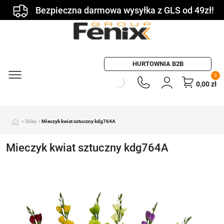
Bezpieczna darmowa wysyłka z GLS od 49zł!
HURTOWNIA B2B
0
0,00
zł
»
Sklep
»
Mieczyk kwiat sztuczny kdg764A
Mieczyk kwiat sztuczny kdg764A