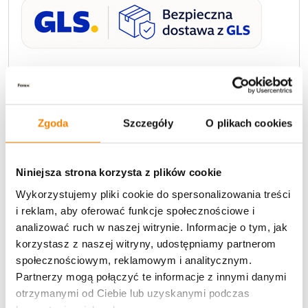
Dostawa
U Ciebie zwykle za
1-3 dni
: od
12,30 zł
Darmowa dostawa:
od 49 zł
Zgoda
Szczegóły
O plikach cookies
Metody płatności
Niniejsza strona korzysta z plików cookie
Wykorzystujemy pliki cookie do spersonalizowania treści
i reklam, aby oferować funkcje społecznościowe i
analizować ruch w naszej witrynie. Informacje o tym, jak
korzystasz z naszej witryny, udostępniamy partnerom
społecznościowym, reklamowym i analitycznym.
Partnerzy mogą połączyć te informacje z innymi danymi
Potrzebujesz większą ilość? Zapraszamy do naszej
hurtownii
Przejdź do hurtowni B2B
otrzymanymi od Ciebie lub uzyskanymi podczas