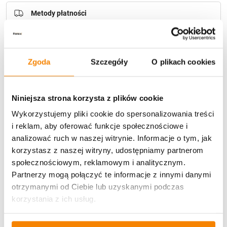
Metody płatności
Zgoda
Szczegóły
O plikach cookies
Niniejsza strona korzysta z plików cookie
Potrzebujesz większą ilość? Zapraszamy do naszej
hurtownii
Przejdź do hurtowni B2B
Wykorzystujemy pliki cookie do spersonalizowania treści
i reklam, aby oferować funkcje społecznościowe i
analizować ruch w naszej witrynie. Informacje o tym, jak
korzystasz z naszej witryny, udostępniamy partnerom
Opis produktu
społecznościowym, reklamowym i analitycznym.
Partnerzy mogą połączyć te informacje z innymi danymi
Specyfikacja
otrzymanymi od Ciebie lub uzyskanymi podczas
korzystania z ich usług.
Opinie klientów