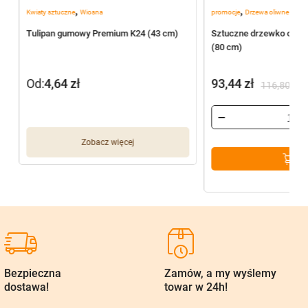
,
,
Kwiaty sztuczne
Wiosna
promocje
Drzewa oliwne
Tulipan gumowy Premium K24 (43 cm)
Sztuczne drzewko oliwn
(80 cm)
Od:
4,64
zł
93,44
zł
116,80
zł
Pierwotna
Aktualna
cena
cena
wynosiła:
wynosi:
Zobacz więcej
116,80 zł.
93,44 zł.
Bezpieczna
Zamów, a my wyślemy
dostawa!
towar w 24h!