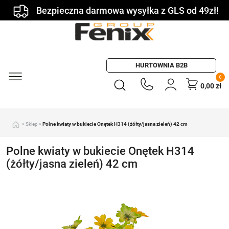
Bezpieczna darmowa wysyłka z GLS od 49zł!
HURTOWNIA B2B
0
0,00
zł
»
Sklep
»
Polne kwiaty w bukiecie Onętek H314 (żółty/jasna zieleń) 42 cm
Polne kwiaty w bukiecie Onętek H314
(żółty/jasna zieleń) 42 cm